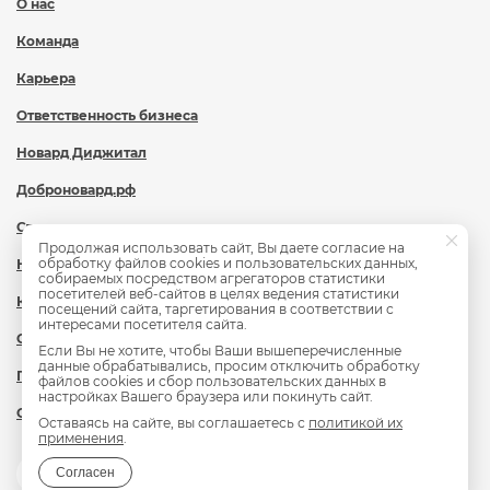
О нас
Команда
Карьера
Ответственность бизнеса
Новард Диджитал
Доброновард.рф
Статьи
Продолжая использовать сайт, Вы даете согласие на
обработку файлов cookies и пользовательских данных,
Новости
собираемых посредством агрегаторов статистики
посетителей веб-сайтов в целях ведения статистики
Контакты
посещений сайта, таргетирования в соответствии с
интересами посетителя сайта.
Охрана труда
Если Вы не хотите, чтобы Ваши вышеперечисленные
данные обрабатывались, просим отключить обработку
Политика обработки персональных данных
файлов cookies и сбор пользовательских данных в
настройках Вашего браузера или покинуть сайт.
Сведения об образовательной организации
Оставаясь на сайте, вы соглашаетесь с
политикой их
применения
.
Согласен