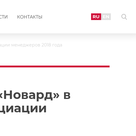
RU
EN
СТИ
КОНТАКТЫ
ации менеджеров 2018 года
«Новард» в
оциации