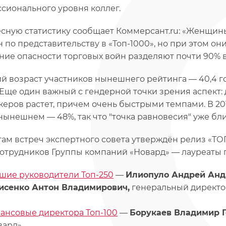
сионального уровня коллег.
сную статистику сообщает Коммерсант.ru: «Женщин
 по представительству в «Топ-1000», но при этом они
ие опасности торговых войн разделяют почти 90% 
й возраст участников нынешнего рейтинга — 40,4 года
 Еще один важный с гендерной точки зрения аспект:
еров растет, причем очень быстрыми темпами. В 201
 нынешнем — 48%, так что "точка равновесия" уже бли
гам встреч экспертного совета утверждён релиз «ТО
1 сотрудников Группы компаний «Новард» — лауреаты
шие руководители Топ-250
—
Илиопуло Андрей Анд
исенко Антон Владимирович,
генеральный директор
ансовые директора Топ-100
—
Борукаев Владимир Г
вард».