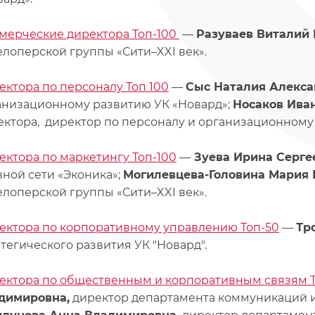
мерческие директора Топ-100
—
Разуваев Виталий
елоперской группы «Сити–XXI век».
ектора по персоналу Топ 100
—
Сыс Наталия Алекса
анизационному развитию УК «Новард»;
Носаков Иван
ектора, директор по персоналу и организационному р
ектора по маркетингу Топ-100
—
Зуева Ирина Серге
вной сети «Эконика»;
Могилевцева-Головина Мария
елоперской группы «Сити–XXI век».
ектора по корпоративному управлению Топ-50
—
Тр
тегического развития УК "Новард".
ектора по общественным и корпоративным связям Т
димировна,
директор департамента коммуникаций и 