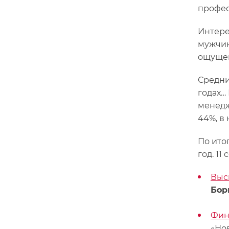
профес
Интере
мужчин
ощущен
Средни
годах…
менедж
44%, в
По ито
год. 1
Выс
Бор
Фин
«Но