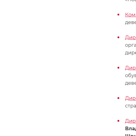
Ком
дев
Дир
орг
дир
Дир
обу
дев
Дир
стра
Дир
Вла