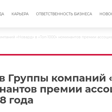
ДА
КАРЬЕРА
ОТВЕТСТВЕННОСТЬ БИЗНЕСА
НОВО
омпаний «Новард» в «Топ-1000» номинантов премии ассоци
в Группы компаний 
инантов премии асс
8 года