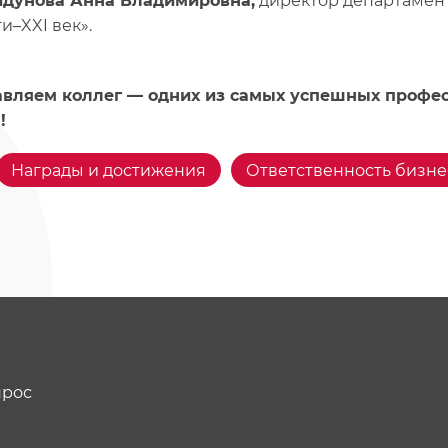
дунова Анна Владимировна,
директор департамен
и–XXI век».
вляем коллег — одних из самых успешных профе
!
Награды и достижения
Ответственность бизне
прос