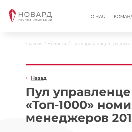
О НАС
КОМАН
Главная
Новости
Пул управленцев Группы к
Назад
Пул управленце
«Топ-1000» ном
менеджеров 201