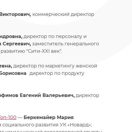
 Викторович,
коммерческий директор
ндровна,
директор по персоналу и
 Сергеевич,
заместитель генерального
азвитию "Сити-XXI век".
евна,
директор по маркетингу женской
 Борисовна
директор по продукту
офимов Евгений Валерьевич,
директор
оп-100
—
Беркемайер Мария
социального развития УК «Новард»;