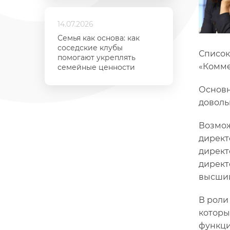
14.07.2026
Семья как основа: как
соседские клубы
Список
помогают укреплять
«Комме
семейные ценности
Основн
доволь
Возмож
директ
директ
директ
высший
В роли
которы
функци