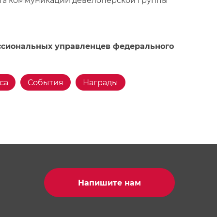
та коммуникаций девелоперской группы
ссиональных управленцев федерального
са
События
Награды
Напишите нам