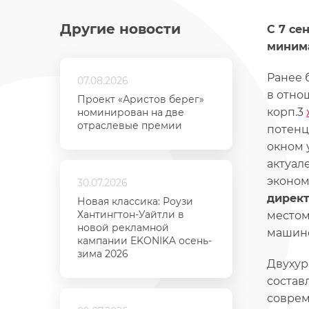
Другие новости
С 7 се
минима
Ранее 
07.08.2026
в отно
Проект «Аристов берег»
корп.3
номинирован на две
отраслевые премии
потенц
окном 
актуал
эконом
30.07.2026
директ
Новая классика: Роузи
Хантингтон-Уайтли в
местом
новой рекламной
машино
кампании EKONIKA осень-
зима 2026
Двухур
состав
соврем