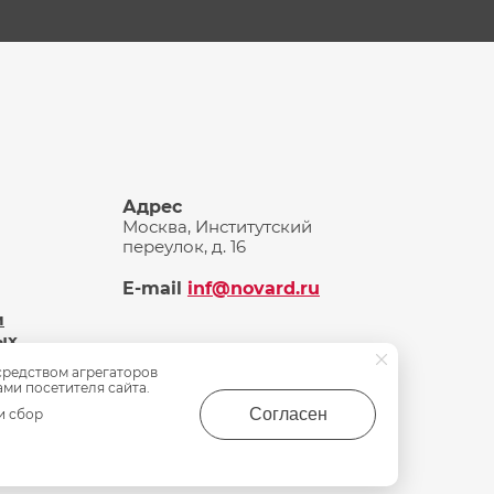
Адрес
Москва, Институтский
переулок, д. 16
E-mail
inf@novard.ru
и
ых
средством агрегаторов
ами посетителя сайта.
Согласен
и сбор