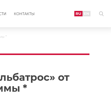
RU
EN
СТИ
КОНТАКТЫ
мы *
льбатрос» от
ммы *