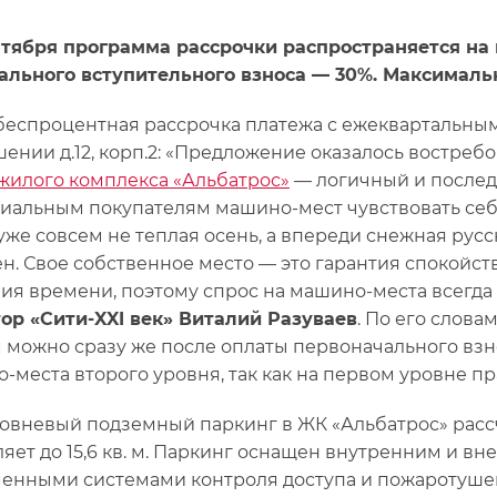
нтября программа рассрочки распространяется на
льного вступительного взноса — 30%. Максимальн
беспроцентная рассрочка платежа с ежеквартальным
шении д.12, корп.2: «Предложение оказалось востребо
жилого комплекса «Альбатрос»
— логичный и послед
иальным покупателям машино-мест чувствовать себя в
уже совсем не теплая осень, а впереди снежная русс
ен. Свое собственное место — это гарантия спокойст
ия времени, поэтому спрос на машино-места всегда
ор «Сити-XXI век» Виталий Разуваев
. По его слова
 можно сразу же после оплаты первоначального взно
-места второго уровня, так как на первом уровне п
овневый подземный паркинг в ЖК «Альбатрос» рассч
ляет до 15,6 кв. м. Паркинг оснащен внутренним и 
енными системами контроля доступа и пожаротушен