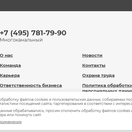
+7 (495) 781-79-90
Многоканальный
О нас
Новости
Команда
Контакты
Карьера
Охрана труда
Ответственность бизнеса
Политика обработк
персональных данн
Новард Диджитал
 обработку файлов cookies и пользовательских данных, собираемых по
Сведения об
статистики посещений сайта, таргетирования в соответствии с интерес
Доброновард.рф
образовательной
анные обрабатывались, просим отключить обработку файлов cookies 
организации
ра или покинуть сайт.
Статьи
 применения
.