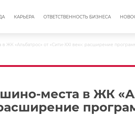
ДА
КАРЬЕРА
ОТВЕТСТВЕННОСТЬ БИЗНЕСА
НОВО
 в ЖК «Альбатрос» от «Сити-XXI век»: расширение програм
ашино-места в ЖК «А
: расширение програ