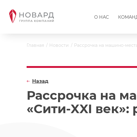
О НАС
КОМАН
Главная
Новости
Рассрочка на машино-места
Назад
Рассрочка на м
«Сити-XXI век»