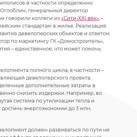
иполисов в частности определенно
 Оглоблин, генеральный директор
ром говорили коллеги из
«Сити-XXI век»
, –
пейским стандартам в жилье. Реализация
звития девелоперских объектов и ответом
ктор по маркетингу ГК «Домостроитель»,
тия – единственное, что может помочь
лопмента полного цикла, в частности –
авляющей девелоперского проекта.
еделенные дополнительные затраты в
венно снизить издержки. Например, во
нутая система по утилизации тепла и
достичь энергоэкономии до 3 млн.
елопмент должен развиваться по пути не