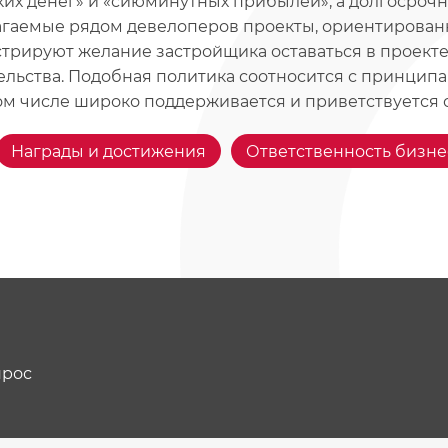
ких денег» и «сиюминутных прибылей», а долгосроч
гаемые рядом девелоперов проекты, ориентированн
трируют желание застройщика оставаться в проекте
ельства. Подобная политика соотносится с принцип
том числе широко поддерживается и приветствуется 
Награды и достижения
Ответственность бизне
прос