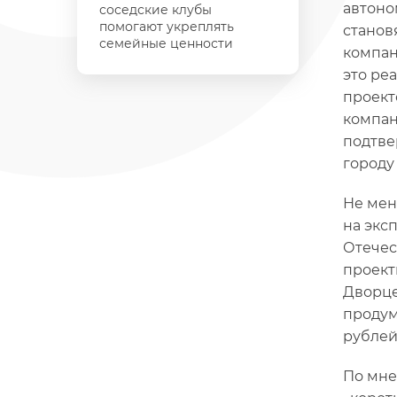
автоно
соседские клубы
помогают укреплять
станов
семейные ценности
компан
это ре
проект
компан
подтве
городу
Не мен
на экс
Отечес
проект
Дворце
продум
рублей 
По мне