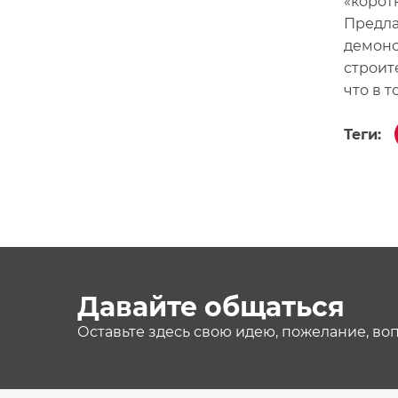
«корот
Предла
демонс
строит
что в 
Теги:
Давайте общаться
Оставьте здесь свою идею, пожелание, во