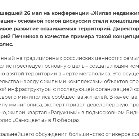
шедшей 26 мая на конференции «Жилая недвижимо
ация» основной темой дискуссии стали концепци
ивое развитие осваиваемых территорий. Директор
рий Печников в качестве примера такой концепци
олис.
нный на традиционных российских ценностях семьи, 
лис преследует основную цель – создать людям ко
но взятой территории в черте мегаполиса. Это осуще
ельства наряду с жилыми комплексами объектов спо
ой инфраструктуры с последующей организацией со
своего миниполиса сообщества жителей. В качестве
пу миниполиса, эксперт привел девелоперскую про
но, жилой квартал «Радужный» в подмосковном Видно
лис «Самоцветы» в Люберцах.
 дальнейшего обсуждения большинство спикеров со