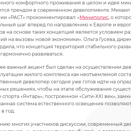
много комфортного проживания в целом и идея мин
ятся трендом в современном девелопменте. Михаил
ии «РАСТ» прокомментировал: «
Миниполис
, о кото
альный шаг вперед по направлению к Европе и евро
ов на основе таких концепций является условием ра
ий на вызовы новой экономики». Ольга Гусева, дире
рдила, что концепция территорий стабильного разви
 гармонично развиваться.
ее важный акцент был сделан на осуществлении деве
плуатации жилого комплекса как неотъемлемой сост
твенный девелопер сегодня уже готов идти на опр
ных решениях, чтобы на этапе обслуживания сущест
 спорта «Янтарь», построенном «Сити-XXI век», замк
анная система естественного освещения позволяют 
в год.
нию многих участников дискуссии, современный дев