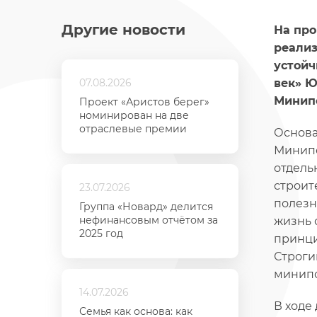
Другие новости
На про
реализ
устойч
07.08.2026
век» Ю
Минип
Проект «Аристов берег»
номинирован на две
отраслевые премии
Основа
Минипо
отдель
строит
23.07.2026
полезн
Группа «Новард» делится
нефинансовым отчётом за
жизнь 
2025 год
принци
Строги
минипо
14.07.2026
В ходе
Семья как основа: как