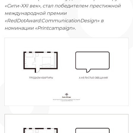
«Сити-XXI век», стал победителем престижной
международной премии
«RedDotAward:CommunicationDesign» в
номинации «Printcampaign».