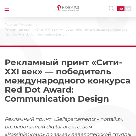
RU
EN
Главная
Новости
Рекламный принт «Сити-XXI век» — победитель международного конкурса
Red Dot Award: Communication Design
Рекламный принт «Сити-
XXI век» — победитель
международного конкурса
Red Dot Award:
Communication Design
Рекламный принт «Sellapartaments – nottalks»,
разработанный digital-агентством
«PossibleGroup» по заказу девелоперской группы