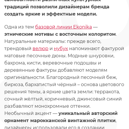
традиций позволили дизайнерам бренда
создать яркие и эффектные модели.
Одна из тем
базовой линии Ekonika
—
этнические мотивы с восточным колоритом
.
Натуральные материалы: прежде всего,
трендовый
велюр
и
нубук
напоминают фактурой
матовые песочные дюны. Модные шнуровки,
бахрома, кисти, веревочные подошвы и
деревянные фактуры добавляют моделям
оригинальности. Благородный песочный беж,
бирюза, бархатистый чёрный – основа цветового
решения темы, а яркие цвета земли: терракота,
сочный жёлтый, коричневый, джинсовый синий
разбавляют монохромные оттенки.
Необычный акцент —
уникальный авторский
орнамент марокканской винтажной плитки
,
дизайнеры использовали его в создании