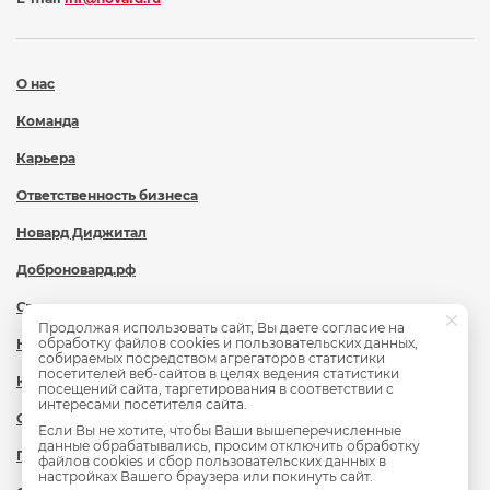
О нас
Команда
Карьера
Ответственность бизнеса
Новард Диджитал
Доброновард.рф
Статьи
Продолжая использовать сайт, Вы даете согласие на
обработку файлов cookies и пользовательских данных,
Новости
собираемых посредством агрегаторов статистики
посетителей веб-сайтов в целях ведения статистики
Контакты
посещений сайта, таргетирования в соответствии с
интересами посетителя сайта.
Охрана труда
Если Вы не хотите, чтобы Ваши вышеперечисленные
данные обрабатывались, просим отключить обработку
Политика обработки персональных данных
файлов cookies и сбор пользовательских данных в
настройках Вашего браузера или покинуть сайт.