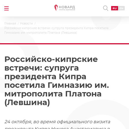
RU
EN
Главная
Новости
Российско-кипрские встречи: супруга президента Кипра посетила
Гимназию им. митрополита Платона (Левшина)
Российско-кипрские
встречи: супруга
президента Кипра
посетила Гимназию им.
митрополита Платона
(Левшина)
24 октября, во время официального визита
президента Кипра Никоса Анастасиадиса в