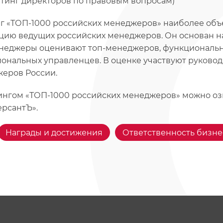
йтинг директоров по правовым вопросам)
г «ТОП-1000 российских менеджеров» наиболее об
цию ведущих российских менеджеров. Он основан н
неджеры оценивают топ-менеджеров, функциональ
ональных управленцев. В оценке участвуют руково
еров России.
ингом «ТОП-1000 российских менеджеров» можно оз
рсантЪ».
Награды и достижения
Ответственность бизне