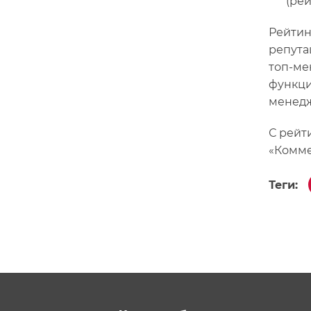
(ре
Рейтин
репута
топ-ме
функци
менедж
С рейт
«Комме
Теги: