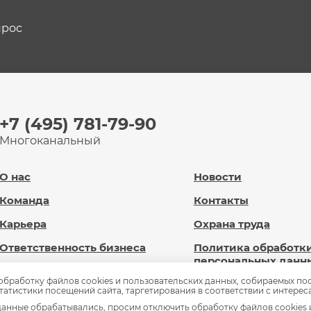
прос
+7 (495) 781-79-90
Многоканальный
О нас
Новости
Команда
Контакты
Карьера
Охрана труда
Ответственность бизнеса
Политика обработк
персональных данн
Новард Диджитал
 обработку файлов cookies и пользовательских данных, собираемых по
Сведения об
статистики посещений сайта, таргетирования в соответствии с интерес
Доброновард.рф
образовательной
анные обрабатывались, просим отключить обработку файлов cookies 
организации