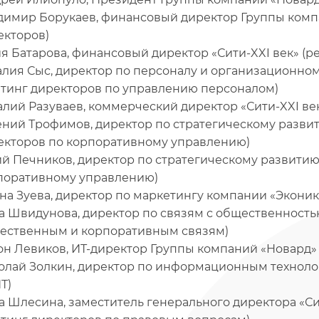
димир Борукаев, финансовый директор Группы комп
екторов)
я Батарова, финансовый директор «Сити-XXI век» (р
алия Сыс, директор по персоналу и организационно
йтинг директоров по управлению персоналом)
алий Разуваев, коммерческий директор «Сити-XXI ве
ений Трофимов, директор по стратегическому разви
екторов по корпоративному управлению)
й Печников, директор по стратегическому развитию 
поративному управлению)
на Зуева, директор по маркетингу компании «Эконик
а Швидунова, директор по связям с общественностью
ественным и корпоративным связям)
он Левиков, ИТ-директор Группы компаний «Новард» 
олай Золкин, директор по информационным технолог
Т)
а Шлесина, заместитель генерального директора «С