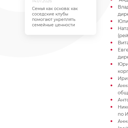
14.07.2026
Вла
Семья как основа: как
соседские клубы
дир
помогают укреплять
Юли
семейные ценности
Нат
(ре
Вит
Евг
дир
Юри
кор
Ири
Анн
общ
Ант
Ник
по И
Анн