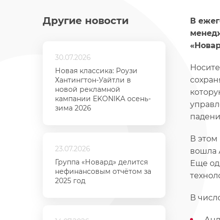
Другие новости
В ежег
менедж
«Новар
30.07.2026
Носите
Новая классика: Роузи
сохран
Хантингтон-Уайтли в
новой рекламной
котору
кампании EKONIKA осень-
управл
зима 2026
падени
В этом
23.07.2026
вошла 
Группа «Новард» делится
Еще од
нефинансовым отчётом за
технол
2025 год
В числ
Анд