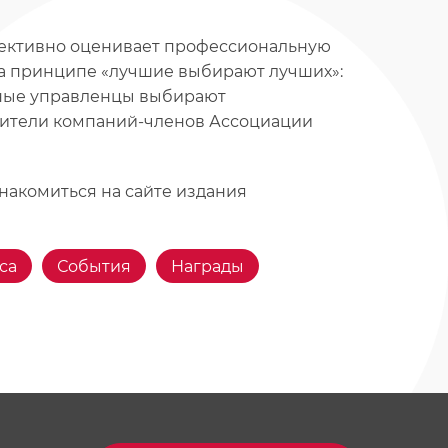
ъективно оценивает профессиональную
а принципе «лучшие выбирают лучших»:
ные управленцы выбирают
дители компаний-членов Ассоциации
накомиться на сайте издания
са
События
Награды