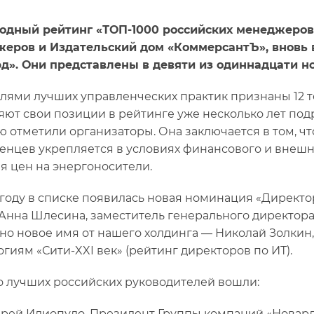
одный рейтинг «ТОП-1000 российских менеджеров»
еров и Издательский дом «КоммерсантЪ», вновь
д». Они представлены в девяти из одиннадцати н
лями лучших управленческих практик признаны 12 т
яют свои позиции в рейтинге уже несколько лет подр
ю отметили организаторы. Она заключается в том, ч
енцев укрепляется в условиях финансового и внешн
я цен на энергоносители.
 году в списке появилась новая номинация «Директо
Анна Шлесина, заместитель генерального директора
но новое имя от нашего холдинга — Николай Золки
огиям «Сити-XXI век» (рейтинг директоров по ИТ).
о лучших российских руководителей вошли:
рей Илиопуло, Президент Группы компаний «Новард