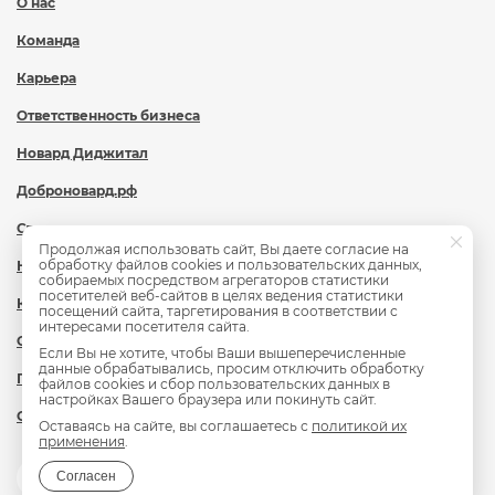
О нас
Команда
Карьера
Ответственность бизнеса
Новард Диджитал
Доброновард.рф
Статьи
Продолжая использовать сайт, Вы даете согласие на
обработку файлов cookies и пользовательских данных,
Новости
собираемых посредством агрегаторов статистики
посетителей веб-сайтов в целях ведения статистики
Контакты
посещений сайта, таргетирования в соответствии с
интересами посетителя сайта.
Охрана труда
Если Вы не хотите, чтобы Ваши вышеперечисленные
данные обрабатывались, просим отключить обработку
Политика обработки персональных данных
файлов cookies и сбор пользовательских данных в
настройках Вашего браузера или покинуть сайт.
Сведения об образовательной организации
Оставаясь на сайте, вы соглашаетесь с
политикой их
применения
.
Согласен