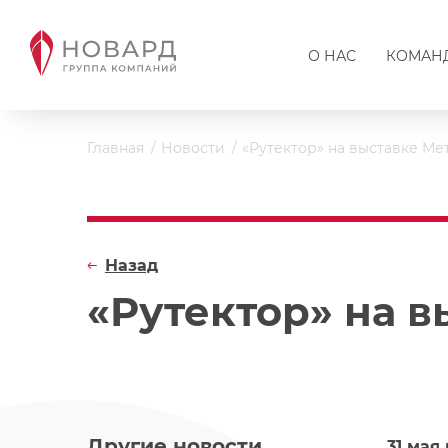
О НАС
КОМАН
Главная
Новости
«Рутектор» на выставке Ме
Назад
«Рутектор» на в
Другие новости
31 мая