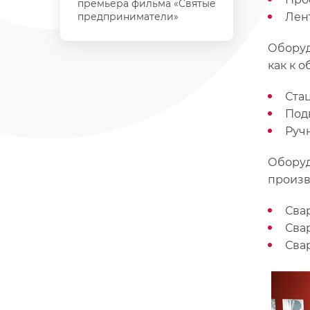
премьера фильма «Святые
предприниматели»
Лен
Оборуд
как к 
Ста
Под
Руч
Оборуд
произв
Сва
Сва
Сва