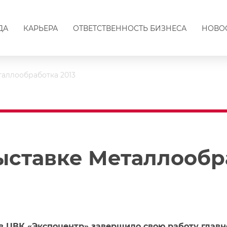
ДА
КАРЬЕРА
ОТВЕТСТВЕННОСТЬ БИЗНЕСА
НОВО
таллообработка 2013
ыставке Металлообр
 в ЦВК «Экспоцентр» завершило свою работу глав