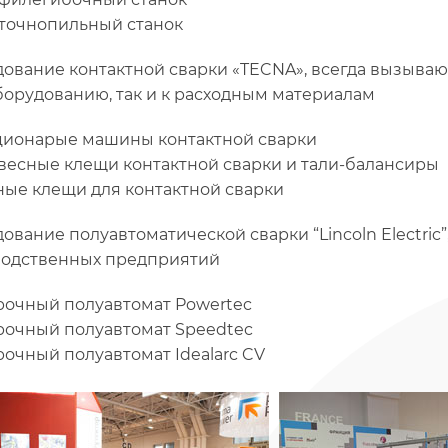
точнопильный станок
ование контактной сварки «TECNA», всегда вызываю
оборудованию, так и к расходным материалам
ционарые машины контактной сварки
весные клещи контактной сварки и тали-балансиры
ные клещи для контактной сварки
ование полуавтоматической сварки “Lincoln Electri
одственных предприятий
рочный полуавтомат Powertec
рочный полуавтомат Speedtec
рочный полуавтомат Idealarc CV