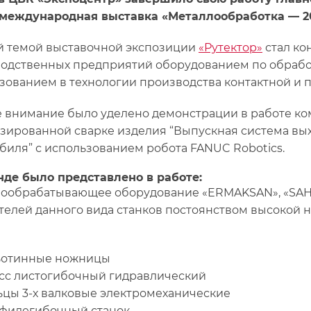
 международная выставка «Металлообработка — 20
й темой выставочной экспозиции
«Рутектор»
стал ко
одственных предприятий оборудованием по обрабо
зованием в технологии производства контактной и 
 внимание было уделено демонстрации в работе к
зированной сварке изделия “Выпускная система вых
биля” с использованием робота FANUC Robotics.
нде было представлено в работе:
ообрабатывающее оборудование «ERMAKSAN», «SAHI
телей данного вида станков постоянством высокой 
ьотинные ножницы
сс лиcтогибочный гидравлический
ьцы 3-х валковые электромеханические
филегибочный станок