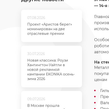
— 14-я
Главно
07.08.2026
произв
Проект «Аристов берег»
исполь
номинирован на две
отраслевые премии
Особое
роботи
автомо
30.07.2026
Новая классика: Роузи
На сте
Хантингтон-Уайтли в
Металл
новой рекламной
покупа
кампании EKONIKA осень-
зима 2026
ценам
Гил
Пре
09.07.2026
Вал
В Москве прошла
Про