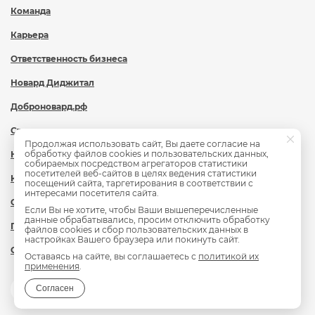
Команда
Карьера
Ответственность бизнеса
Новард Диджитал
Доброновард.рф
Статьи
Продолжая использовать сайт, Вы даете согласие на
обработку файлов cookies и пользовательских данных,
Новости
собираемых посредством агрегаторов статистики
посетителей веб-сайтов в целях ведения статистики
Контакты
посещений сайта, таргетирования в соответствии с
интересами посетителя сайта.
Охрана труда
Если Вы не хотите, чтобы Ваши вышеперечисленные
данные обрабатывались, просим отключить обработку
Политика обработки персональных данных
файлов cookies и сбор пользовательских данных в
настройках Вашего браузера или покинуть сайт.
Сведения об образовательной организации
Оставаясь на сайте, вы соглашаетесь с
политикой их
применения
.
Согласен