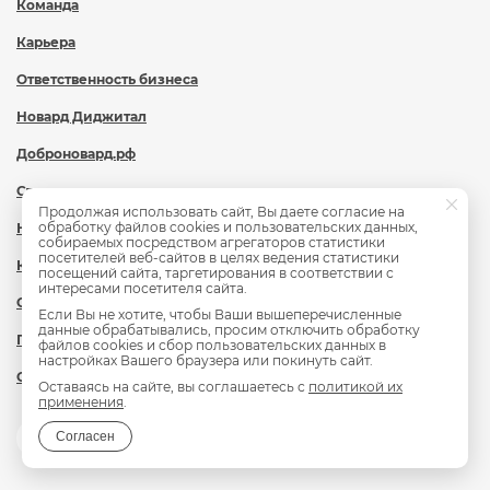
Команда
Карьера
Ответственность бизнеса
Новард Диджитал
Доброновард.рф
Статьи
Продолжая использовать сайт, Вы даете согласие на
обработку файлов cookies и пользовательских данных,
Новости
собираемых посредством агрегаторов статистики
посетителей веб-сайтов в целях ведения статистики
Контакты
посещений сайта, таргетирования в соответствии с
интересами посетителя сайта.
Охрана труда
Если Вы не хотите, чтобы Ваши вышеперечисленные
данные обрабатывались, просим отключить обработку
Политика обработки персональных данных
файлов cookies и сбор пользовательских данных в
настройках Вашего браузера или покинуть сайт.
Сведения об образовательной организации
Оставаясь на сайте, вы соглашаетесь с
политикой их
применения
.
Согласен