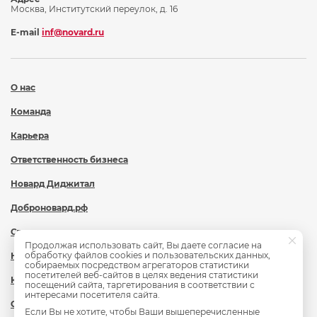
Москва, Институтский переулок, д. 16
E-mail
inf@novard.ru
О нас
Команда
Карьера
Ответственность бизнеса
Новард Диджитал
Доброновард.рф
Статьи
Продолжая использовать сайт, Вы даете согласие на
обработку файлов cookies и пользовательских данных,
Новости
собираемых посредством агрегаторов статистики
посетителей веб-сайтов в целях ведения статистики
Контакты
посещений сайта, таргетирования в соответствии с
интересами посетителя сайта.
Охрана труда
Если Вы не хотите, чтобы Ваши вышеперечисленные