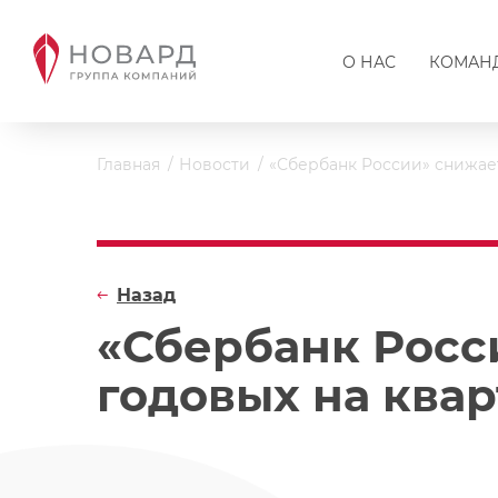
О НАС
КОМАН
Главная
Новости
«Сбербанк России» снижает 
Назад
«Сбербанк Росси
годовых на квар