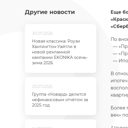
Другие новости
Еще бо
«Краск
«Сберб
30.07.2026
По вно
Новая классика: Роузи
— «При
Хантингтон-Уайтли в
новой рекламной
— «При
кампании EKONIKA осень-
— Ипот
зима 2026
В отнош
ипотеч
23.07.2026
воспол
Группа «Новард» делится
кварти
нефинансовым отчётом за
2025 год
Более 
век» п
* Усло