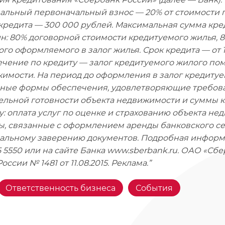
льный первоначальный взнос — 20% от стоимости 
кредита — 300 000 рублей. Максимальная сумма кр
н: 80% договорной стоимости кредитуемого жилья, 
ого оформляемого в залог жилья. Срок кредита — от 1
чение по кредиту — залог кредитуемого жилого по
имости. На период до оформления в залог кредиту
ные формы обеспечения, удовлетворяющие требован
ельной готовности объекта недвижимости и суммы к
у: оплата услуг по оценке и страхованию объекта не
ы, связанные с оформлением аренды банковского се
альному заверению документов. Подробная информ
5 5550 или на сайте Банка www.sberbank.ru. ОАО «Сб
оссии № 1481 от 11.08.2015. Реклама.”
Ответственность бизнеса
События