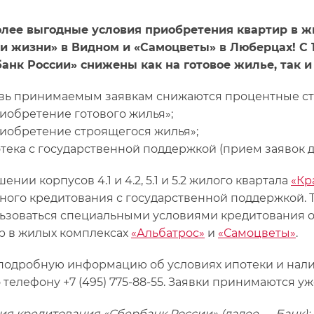
лее выгодные условия приобретения квартир в ж
и жизни» в Видном и «Самоцветы» в Люберцах! С 17
анк России» снижены как на готовое жилье, так и
вь принимаемым заявкам снижаются процентные ставк
обретение готового жилья»;
обретение строящегося жилья»;
ека с государственной поддержкой (прием заявок до 
ении корпусов 4.1 и 4.2, 5.1 и 5.2 жилого квартала
«Кр
ного кредитования с государственной поддержкой. Т
ьзоваться специальными условиями кредитования от
р в жилых комплексах
«Альбатрос»
и
«Самоцветы»
.
подробную информацию об условиях ипотеки и нали
о телефону +7 (495) 775-88-55. Заявки принимаются уж
вия кредитования «Сбербанк России» (далее — Банк):