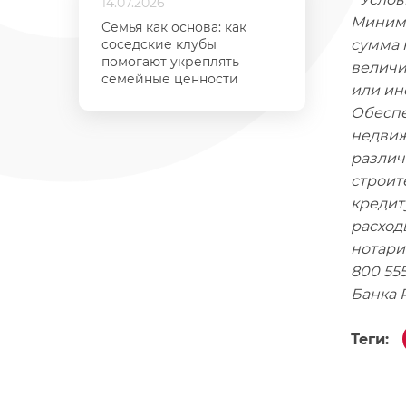
14.07.2026
Минима
Семья как основа: как
соседские клубы
сумма 
помогают укреплять
величи
семейные ценности
или ин
Обеспе
недвиж
различ
строит
кредит
расход
нотари
800 55
Банка Р
Теги: