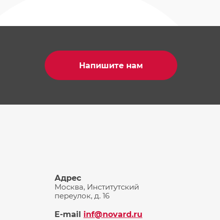
Напишите нам
Адрес
Москва, Институтский
переулок, д. 16
E-mail
inf@novard.ru