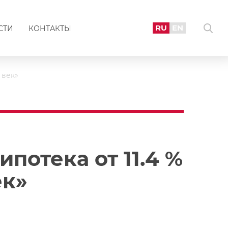
RU
EN
СТИ
КОНТАКТЫ
 век»
потека от 11.4 %
ек»