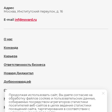
Адрес
Москва, Институтский переулок, д. 16
E-mail
inf@novard.ru
О нас
Команда
Карьера
Ответственность бизнеса
Новард Диджитал
Доброновард.рф
Статьи
Продолжая использовать сайт, Вы даете согласие на
обработку файлов cookies и пользовательских данных,
Новости
собираемых посредством агрегаторов статистики
посетителей веб-сайтов в целях ведения статистики
Контакты
посещений сайта, таргетирования в соответствии с