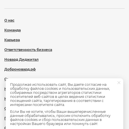
О нас
Команда
Карьера
Ответственность бизнеса
Новард Диджитал
Доброновард.рф
Статьи
Продолжая использовать сайт, Вы даете согласие на
обработку файлов cookies и пользовательских данных,
Новости
собираемых посредством агрегаторов статистики
посетителей веб-сайтов в целях ведения статистики
Контакты
посещений сайта, таргетирования в соответствии с
интересами посетителя сайта.
Охрана труда
Если Вы не хотите, чтобы Ваши вышеперечисленные
данные обрабатывались, просим отключить обработку
Политика обработки персональных данных
файлов cookies и сбор пользовательских данных в
настройках Вашего браузера или покинуть сайт.
Сведения об образовательной организации