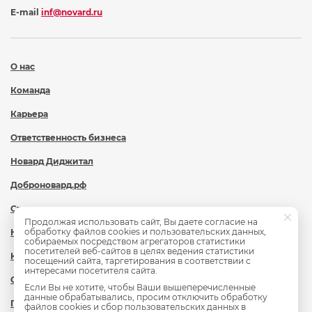
E-mail
inf@novard.ru
О нас
Команда
Карьера
Ответственность бизнеса
Новард Диджитал
Доброновард.рф
Статьи
Продолжая использовать сайт, Вы даете согласие на
обработку файлов cookies и пользовательских данных,
Новости
собираемых посредством агрегаторов статистики
посетителей веб-сайтов в целях ведения статистики
Контакты
посещений сайта, таргетирования в соответствии с
интересами посетителя сайта.
Охрана труда
Если Вы не хотите, чтобы Ваши вышеперечисленные
данные обрабатывались, просим отключить обработку
Политика обработки персональных данных
файлов cookies и сбор пользовательских данных в