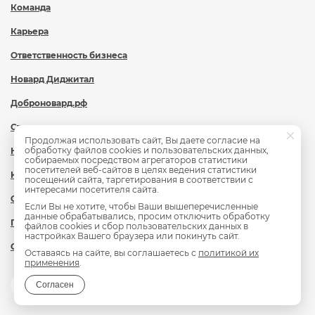
Команда
Карьера
Ответственность бизнеса
Новард Диджитал
Доброновард.рф
Статьи
Продолжая использовать сайт, Вы даете согласие на
обработку файлов cookies и пользовательских данных,
Новости
собираемых посредством агрегаторов статистики
посетителей веб-сайтов в целях ведения статистики
Контакты
посещений сайта, таргетирования в соответствии с
интересами посетителя сайта.
Охрана труда
Если Вы не хотите, чтобы Ваши вышеперечисленные
данные обрабатывались, просим отключить обработку
Политика обработки персональных данных
файлов cookies и сбор пользовательских данных в
настройках Вашего браузера или покинуть сайт.
Сведения об образовательной организации
Оставаясь на сайте, вы соглашаетесь с
политикой их
применения
.
Согласен