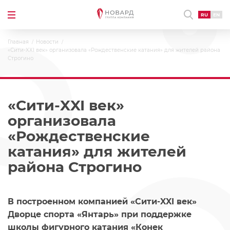
RU
EN
Главная
Новости
«Сити-XXI век» организовала «Рождественские катания» для жителей района
Строгино
«Сити-XXI век»
организовала
«Рождественские
катания» для жителей
района Строгино
В построенном компанией «Сити-XXI век»
Дворце спорта «Янтарь» при поддержке
школы фигурного катания «Конек