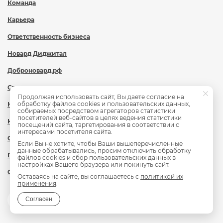
Команда
Карьера
Ответственность бизнеса
Новард Диджитал
Доброновард.рф
Статьи
Продолжая использовать сайт, Вы даете согласие на
обработку файлов cookies и пользовательских данных,
Новости
собираемых посредством агрегаторов статистики
посетителей веб-сайтов в целях ведения статистики
Контакты
посещений сайта, таргетирования в соответствии с
интересами посетителя сайта.
Охрана труда
Если Вы не хотите, чтобы Ваши вышеперечисленные
данные обрабатывались, просим отключить обработку
Политика обработки персональных данных
файлов cookies и сбор пользовательских данных в
настройках Вашего браузера или покинуть сайт.
Сведения об образовательной организации
Оставаясь на сайте, вы соглашаетесь с
политикой их
применения
.
Согласен