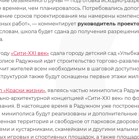
чие безымянного ручья — подготовка исходно-раз
 времени, чем планировалось. Потребовались допо
ение сроков проектирования мы намерены компенс
ных работ», — комментирует
руководитель проекто
 словам, школа будет сдана до получения разрешени
а.
 году
«Сити-XXI век»
сдала городу детский сад «Улыбка
лисе Радужный идет строительство торгово-развлек
чит жителей всем необходимым в шаговой доступно
труктурой также будут оснащены первые этажи жил
л «Краски жизни»
, являясь частью миниполиса Радуж
ьно-архитектурной концепцией «Сити-XXI век» по
ания. В настоящее время в Радужном уже построены 
 миниполиса будут реализованы и дополнительные 
енная территория и свободное от парковок дворовое
ями и кустарниками, скамейками и другими малыми
ых игровых и спортивных площадок, а также площадо