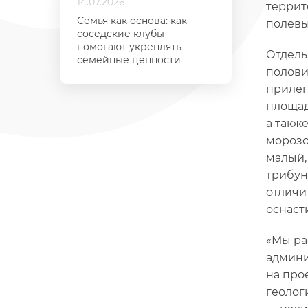
14.07.2026
террит
Семья как основа: как
полевы
соседские клубы
помогают укреплять
Отдель
семейные ценности
полови
прилег
площад
а такж
морозо
малый,
трибун
отличи
оснаст
«Мы ра
админи
на про
геолог