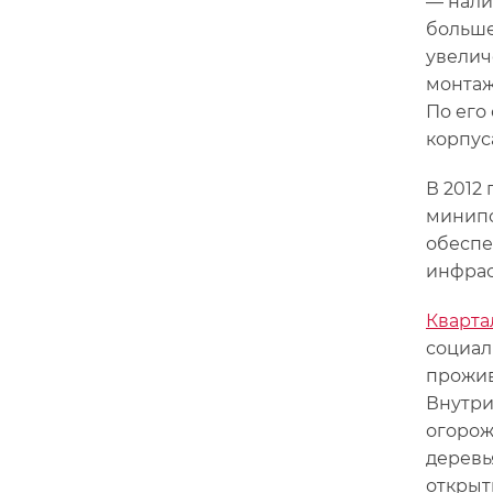
— нали
больше
увелич
монтаж
По его
корпус
В 2012
минипо
обеспе
инфрас
Кварта
социал
прожив
Внутри
огорож
деревь
открыт