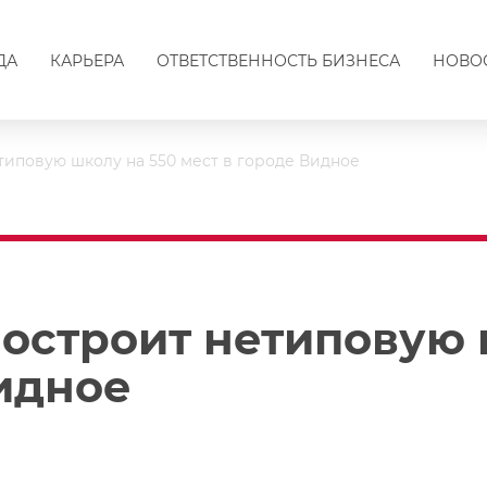
ДА
КАРЬЕРА
ОТВЕТСТВЕННОСТЬ БИЗНЕСА
НОВО
етиповую школу на 550 мест в городе Видное
построит нетиповую 
Видное