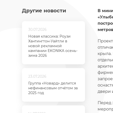
Другие новости
В мини
«Улыбк
постро
30.07.2026
метров
Новая классика: Роузи
Проект
Хантингтон-Уайтли в
новой рекламной
отлича
кампании EKONIKA осень-
крыла.
зима 2026
отдель
архите
фирмен
23.07.2026
запрое
Группа «Новард» делится
оснаст
нефинансовым отчётом за
двери 
2025 год
Перед 
меропр