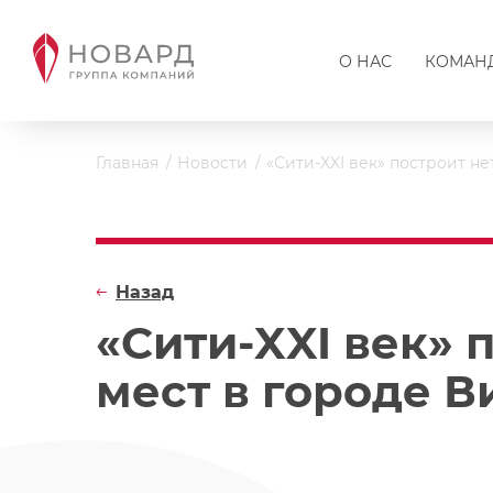
О НАС
КОМАН
Главная
Новости
«Сити-XXI век» построит н
Назад
«Сити-XXI век» 
мест в городе 