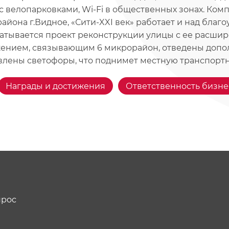
 с велопарковками, Wi-Fi в общественных зонах. Ком
айона г.Видное, «Сити-XXI век» работает и над благо
атывается проект реконструкции улицы с ее расшир
ением, связывающим 6 микрорайон, отведены допол
влены светофоры, что поднимет местную транспортн
Награды и достижения
Ответственность бизне
прос