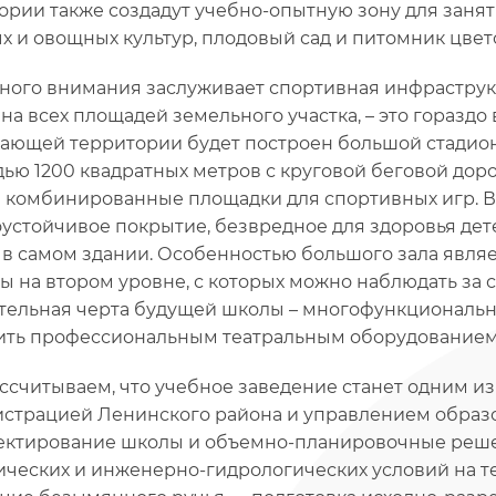
ории также создадут учебно-опытную зону для занят
х и овощных культур, плодовый сад и питомник цвет
ного внимания заслуживает спортивная инфраструкт
на всех площадей земельного участка, – это гораздо
ающей территории будет построен большой стадион
ью 1200 квадратных метров с круговой беговой доро
е комбинированные площадки для спортивных игр. В
устойчивое покрытие, безвредное для здоровья дете
 в самом здании. Особенностью большого зала являет
ы на втором уровне, с которых можно наблюдать з
тельная черта будущей школы – многофункциональн
ить профессиональным театральным оборудование
ссчитываем, что учебное заведение станет одним из
страцией Ленинского района и управлением образо
ектирование школы и объемно-планировочные реше
ических и инженерно-гидрологических условий на т