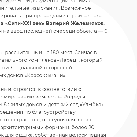
решительной документации занимает
лнительные изыскания. Возможное
ировать при проведении строительно-
в «Сити-XXI век» Валерий Железняков
.
я на ввод последней очереди объекта — 6
», рассчитанный на 180 мест. Сейчас в
ательного комплекса «Ларец», который
сти. Социальной и торговой
ых домов «Красок жизни».
ный, строится в соответствии с
 формированию комфортной среды
8 жилых домов и детский сад «Улыбка».
решения по благоустройству:
 пространство, прогулочная зона с
 архитектурными формами, более 20
к для отдыха, собственная велосипедная