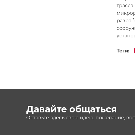
трасса
микрор
разраб
сооруж
устано
Теги:
Давайте общаться
Оставьте здесь свою идею, пожелание, во