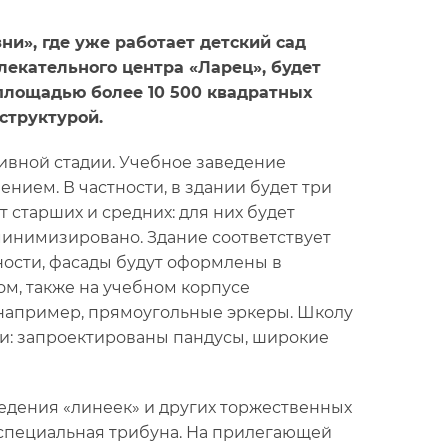
и», где уже работает детский сад
лекательного центра «Ларец», будет
площадью более 10 500 квадратных
структурой.
тивной стадии. Учебное заведение
ием. В частности, в здании будет три
 старших и средних: для них будет
минимизировано. Здание соответствует
ности, фасады будут оформлены в
м, также на учебном корпусе
например, прямоугольные эркеры. Школу
и: запроектированы пандусы, широкие
едения «линеек» и других торжественных
 специальная трибуна. На прилегающей