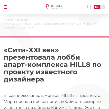
RU
EN
Главная
Новости
«Сити-XXI век» презентовала лобби апарт-комплекса HILL8 по проекту
известного дизайнера
«Сити-XXI век»
презентовала лобби
апарт-комплекса HILL8 по
проекту известного
дизайнера
В комплексе апартаментов HILL8 на проспекте
Мира прошла презентация лобби от всемирно
известного дизайнера Карима Рашида. Это его