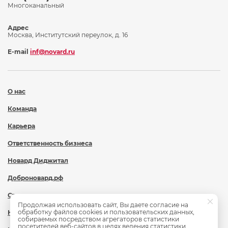
Многоканальный
Адрес
Москва, Институтский переулок, д. 16
E-mail
inf@novard.ru
О нас
Команда
Карьера
Ответственность бизнеса
Новард Диджитал
Доброновард.рф
Статьи
Продолжая использовать сайт, Вы даете согласие на
обработку файлов cookies и пользовательских данных,
Новости
собираемых посредством агрегаторов статистики
посетителей веб-сайтов в целях ведения статистики