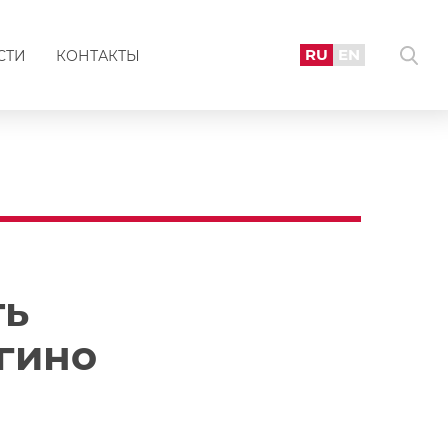
RU
EN
СТИ
КОНТАКТЫ
ть
гино