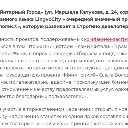
Янтарный Город» (ул. Маршала Катукова, д. 24, ко
анного языка LingvoCity – очередной значимый п
олис®», которую развивает в Строгино девелопер 
ность проектов, поддерживаемых
компанией-заст
ксов в том, что их инициаторы – сами жители. «В р
олис®» мы в первую очередь отбираем и поддержи
ированные на творческое, спортивное, интеллектуал
те проекты, которые имеют интересную концепцию и 
ет руководитель проекта «Миниполис®» Ольга Воло
ми, привлекательны вдвойне, поскольку идея бизнеса
 отношение к качеству предоставляемых услуг, одно
чество благодарных пользователей».
 участие в торжественной церемонии открытия ново
City непременно станет еще одной яркой составля
ельстве гармоничной жизни, принцип которой и ле