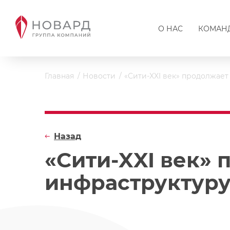
О НАС
КОМАН
Главная
Новости
«Сити-XXI век» продолжае
Назад
«Сити-XXI век» 
инфраструктуру