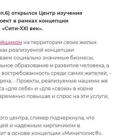
рп.6) открылся Центр изучения
роект в рамках концепции
«Сити-XXI век».
ройщиком
на территории своих жилых
амках реализуемой концепции
ваем социально значимые бизнесы,
ьное образование и развитие человека, а
востребованность среди самих жителей, -
дина. - Проекты, реализуемые нашими же
 «для себя» и «для «своих» в корне
временно повышая и спрос на эти услуги,
го центра, спикер подчеркнула, что
ющей и надежным кирпичиком в
жит в основе концепции «Миниполис®».