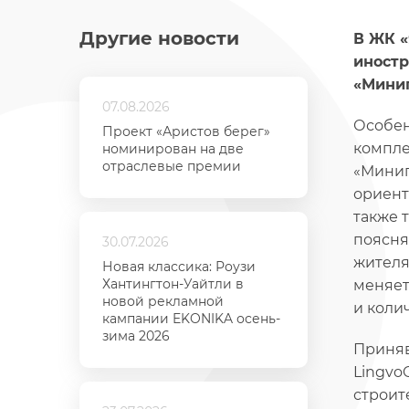
Другие новости
В ЖК «
иностр
«Минип
07.08.2026
Особен
Проект «Аристов берег»
компле
номинирован на две
отраслевые премии
«Минип
ориент
также 
поясня
30.07.2026
жителя
Новая классика: Роузи
Хантингтон-Уайтли в
меняет
новой рекламной
и коли
кампании EKONIKA осень-
зима 2026
Приняв
Lingvo
строит