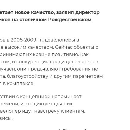
тает новое качество, заявил директор
ников на столичном Рождественском
в в 2008-2009 гг., девелоперы в
ее высоким качеством. Сейчас объекты с
ринимают их крайне позитивно. Как
сом, и конкуренция среди девелоперов
лучаен, они предъявляют требования не
кта, благоустройству и другим параметрам
 в комплексе.
тствии с концепцией напоминает
мени, и это диктует для них
евелопер идут навстречу клиентам,
висы.