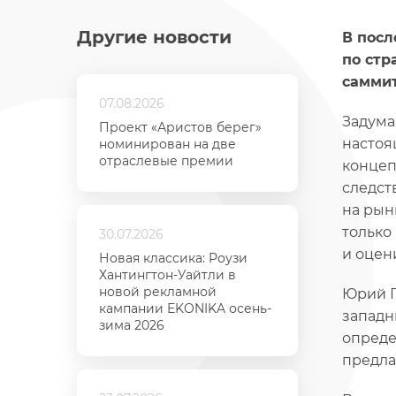
Другие новости
В посл
по стр
саммит
07.08.2026
Задума
Проект «Аристов берег»
настоя
номинирован на две
отраслевые премии
концеп
следст
на рын
только
30.07.2026
и оцен
Новая классика: Роузи
Хантингтон-Уайтли в
новой рекламной
Юрий П
кампании EKONIKA осень-
западн
зима 2026
опред
предла