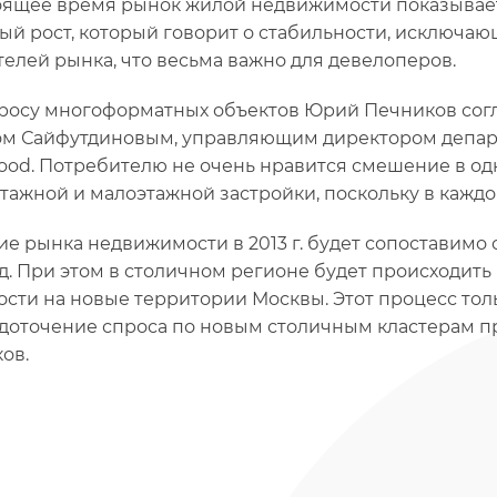
оящее время рынок жилой недвижимости показывает в
ый рост, который говорит о стабильности, исключа
телей рынка, что весьма важно для девелоперов.
росу многоформатных объектов Юрий Печников со
м Сайфутдиновым, управляющим директором депар
ood. Потребителю не очень нравится смешение в о
тажной и малоэтажной застройки, поскольку в каждо
ие рынка недвижимости в 2013 г. будет сопоставимо 
од. При этом в столичном регионе будет происходит
ости на новые территории Москвы. Этот процесс толь
доточение спроса по новым столичным кластерам 
ов.