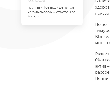
23.07.2026
В наст
здоров
Группа «Новард» делится
нефинансовым отчётом за
показа
2025 год
По воп
Тимуро
Blackw
многоэ
Развит
6% в г
активн
рассре
Печник