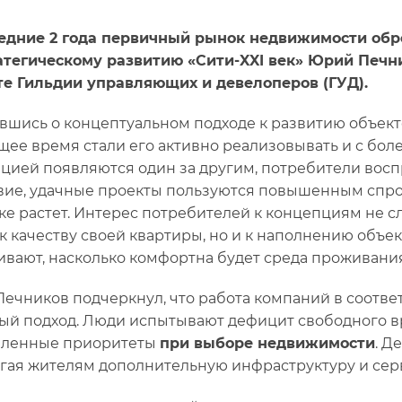
едние 2 года первичный рынок недвижимости обре
атегическому развитию «Сити-XXI век» Юрий Печ
е Гильдии управляющих и девелоперов (ГУД).
вшись о концептуальном подходе к развитию объекто
щее время стали его активно реализовывать и с бол
цией появляются один за другим, потребители восп
вие, удачные проекты пользуются повышенным спро
ке растет. Интерес потребителей к концепциям не с
 к качеству своей квартиры, но и к наполнению объе
ивают, насколько комфортна будет среда проживания
ечников подчеркнул, что работа компаний в соотве
ый подход. Люди испытывают дефицит свободного вре
еленные приоритеты
при выборе недвижимости
. Д
гая жителям дополнительную инфраструктуру и сер