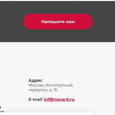
Напишите нам
Адрес
Москва, Институтский
переулок, д. 16
E-mail
inf@novard.ru
и
ых