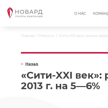
О НАС
КОМАН
Главная
Новости
«Сити-XXI век»: рынок недв
Назад
«Сити-XXI век»:
2013 г. на 5—6%