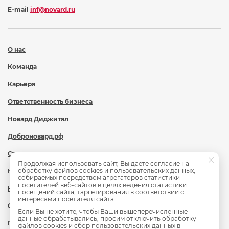
E-mail
inf@novard.ru
О нас
Команда
Карьера
Ответственность бизнеса
Новард Диджитал
Доброновард.рф
Статьи
Продолжая использовать сайт, Вы даете согласие на
обработку файлов cookies и пользовательских данных,
Новости
собираемых посредством агрегаторов статистики
посетителей веб-сайтов в целях ведения статистики
Контакты
посещений сайта, таргетирования в соответствии с
интересами посетителя сайта.
Охрана труда
Если Вы не хотите, чтобы Ваши вышеперечисленные
данные обрабатывались, просим отключить обработку
Политика обработки персональных данных
файлов cookies и сбор пользовательских данных в