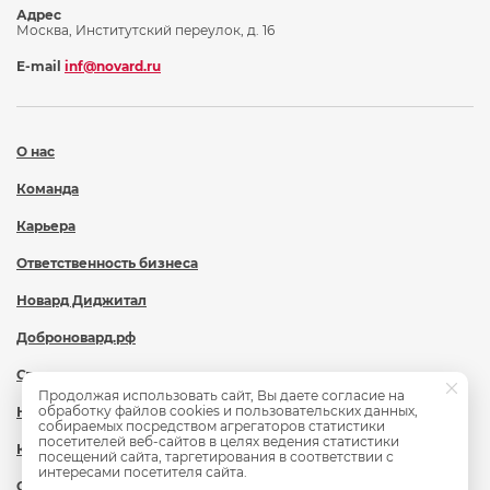
Адрес
Москва, Институтский переулок, д. 16
E-mail
inf@novard.ru
О нас
Команда
Карьера
Ответственность бизнеса
Новард Диджитал
Доброновард.рф
Статьи
Продолжая использовать сайт, Вы даете согласие на
обработку файлов cookies и пользовательских данных,
Новости
собираемых посредством агрегаторов статистики
посетителей веб-сайтов в целях ведения статистики
Контакты
посещений сайта, таргетирования в соответствии с
интересами посетителя сайта.
Охрана труда