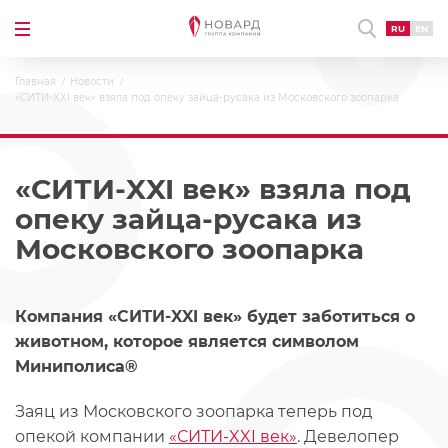
RU
EN
Главная
Новости
«СИТИ-XXI век» взяла под опеку зайца-русака из Московского зоопарка
«СИТИ-XXI век» взяла под
опеку зайца-русака из
Московского зоопарка
Компания «СИТИ-XXI век» будет заботиться о
животном, которое является символом
Миниполиса®
Заяц из Московского зоопарка теперь под
опекой компании
«СИТИ-XXI век»
. Девелопер