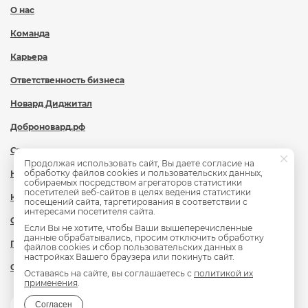
О нас
Команда
Карьера
Ответственность бизнеса
Новард Диджитал
Доброновард.рф
Статьи
Продолжая использовать сайт, Вы даете согласие на
обработку файлов cookies и пользовательских данных,
Новости
собираемых посредством агрегаторов статистики
посетителей веб-сайтов в целях ведения статистики
Контакты
посещений сайта, таргетирования в соответствии с
интересами посетителя сайта.
Охрана труда
Если Вы не хотите, чтобы Ваши вышеперечисленные
данные обрабатывались, просим отключить обработку
Политика обработки персональных данных
файлов cookies и сбор пользовательских данных в
настройках Вашего браузера или покинуть сайт.
Сведения об образовательной организации
Оставаясь на сайте, вы соглашаетесь с
политикой их
применения
.
Согласен