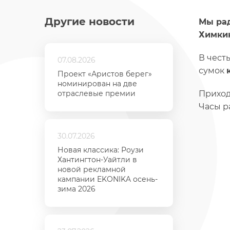
Другие новости
Мы рад
Химкин
В честь
07.08.2026
сумок
Проект «Аристов берег»
номинирован на две
отраслевые премии
Приход
Часы ра
30.07.2026
Новая классика: Роузи
Хантингтон-Уайтли в
новой рекламной
кампании EKONIKA осень-
зима 2026