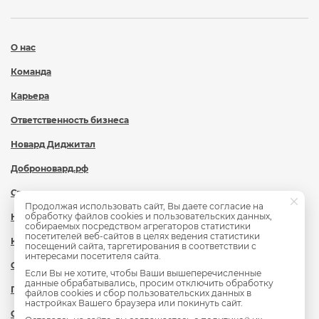
О нас
Команда
Карьера
Ответственность бизнеса
Новард Диджитал
Доброновард.рф
Статьи
Продолжая использовать сайт, Вы даете согласие на
обработку файлов cookies и пользовательских данных,
Новости
собираемых посредством агрегаторов статистики
посетителей веб-сайтов в целях ведения статистики
Контакты
посещений сайта, таргетирования в соответствии с
интересами посетителя сайта.
Охрана труда
Если Вы не хотите, чтобы Ваши вышеперечисленные
данные обрабатывались, просим отключить обработку
Политика обработки персональных данных
файлов cookies и сбор пользовательских данных в
настройках Вашего браузера или покинуть сайт.
Сведения об образовательной организации