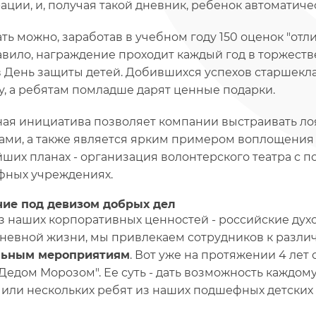
ации, и, получая такой дневник, ребенок автоматиче
ть можно, заработав в учебном году 150 оценок "отл
авило, награждение проходит каждый год в торжеств
в День защиты детей. Добившихся успехов старшекл
у, а ребятам помладше дарят ценные подарки.
ая инициатива позволяет компании выстраивать лоя
ами, а также является ярким примером воплощения 
ших планах - организация волонтерского театра с п
ных учреждениях.
ие под девизом добрых дел
з наших корпоративных ценностей - российские дух
невной жизни, мы привлекаем сотрудников к разл
льным мероприятиям
. Вот уже на протяжении 4 ле
 Дедом Морозом". Ее суть - дать возможность каждом
 или нескольких ребят из наших подшефных детских