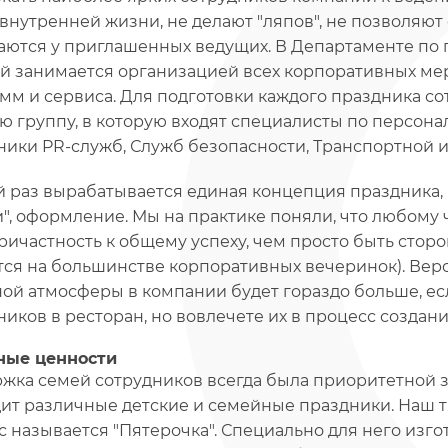
внутренней жизни, не делают "ляпов", не позволяют
аются у приглашенных ведущих. В Департаменте по 
й занимается организацией всех корпоративных ме
мм и сервиса. Для подготовки каждого праздника со
ю группу, в которую входят специалисты по персон
ники PR-служб, Служб безопасности, Транспортной и
 раз вырабатывается единая концепция праздника, 
", оформление. Мы на практике поняли, что любому 
ричастность к общему успеху, чем просто быть сто
тся на большинстве корпоративных вечеринок). Вер
ой атмосферы в компании будет гораздо больше, ес
ников в ресторан, но вовлечете их в процесс создан
ные ценности
жка семей сотрудников всегда была приоритетной з
ит различные детские и семейные праздники. Наш
с называется "Пятерочка". Специально для него изг