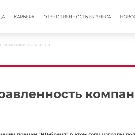
ДА
КАРЬЕРА
ОТВЕТСТВЕННОСТЬ БИЗНЕСА
НОВО
ь компании: новая эра
равленность компани
чении премии "HR-бренд" в этом году награды по