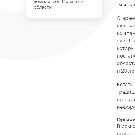
комплексов Москвы и
-мы, к
области
Старае
включа
компан
event-
которы
постан
обязат
и 20 л
Кстати
традици
прекра
неформ
Орган
В рамк
привле