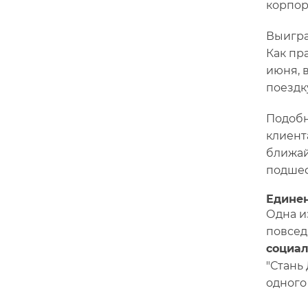
корпор
Выигра
Как пр
июня, 
поездк
Подобн
клиент
ближай
подшеф
Единен
Одна и
повсед
социа
"Стань
одного