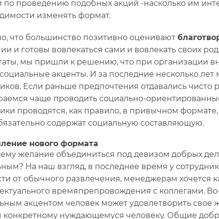
и по проведению подобных акций -насколько им интер
димости изменять формат.
о, что большинство позитивно оценивают
благотво
ии и готовы вовлекаться сами и вовлекать своих род
таты, мы пришли к решению, что при организации 
 социальные акценты. И за последние несколько лет
иков. Если раньше предпочтения отдавались чисто 
раемся чаще проводить социально-ориентированны
ики проводятся, как правило, в привычном формате,
обязательно содержат социальную составляющую.
ление нового формата
чему желание объединиться под девизом добрых дел
ьным? На наш взгляд, в последнее время у сотрудн
сти от обычного развлечения, менеджерам хочется к
ектуального времяпрепровождения с коллегами. Во-
ьным акцентом человек может удовлетворить свое 
ы конкретному нуждающемуся человеку. Общие доб