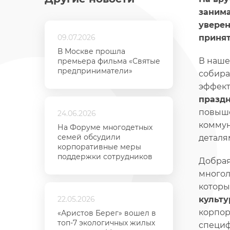
занима
уверен
09.07.2026
принят
В Москве прошла
В наш
премьера фильма «Святые
предприниматели»
собира
эффект
празд
повыше
24.06.2026
коммун
На Форуме многодетных
семей обсудили
деталя
корпоративные меры
поддержки сотрудников
Добрая
многол
которы
22.05.2026
культ
корпор
«Аристов Берег» вошел в
топ-7 экологичных жилых
специф