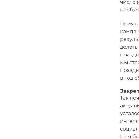
числе 
необхо
Приятн
компан
резуль
делать
праздн
мы ста
праздн
в год 
Закреп
Так по
актуал
устало
интелл
социал
хотя б