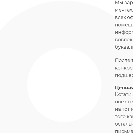
Мы зар
мечтах
всех о
помеще
информ
вовлек
буквал
После 
конкре
подшеф
Цепна
Кстати
поехат
на тот
того к
осталь
письма