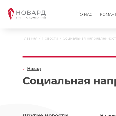
О НАС
КОМАН
Главная
Новости
Социальная направленност
Назад
Социальная нап
Другие новости
На вру