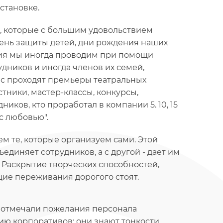
бстановке.
в, которые с большим удовольствием
ень защиты детей, дни рождения наших
ия мы иногда проводим при помощи
удников и иногда членов их семей,
ас проходят премьеры театральных
стники, мастер-классы, конкурсы,
ков, кто проработал в компании 5. 10, 15
с любовью".
 те, которые организуем сами. Этой
ъединяет сотрудников, а с другой - дает им
 Раскрытие творческих способностей,
ие переживания дорогого стоят.
з отмечали пожелания персонала
ию корпоративов: они знают тонкости