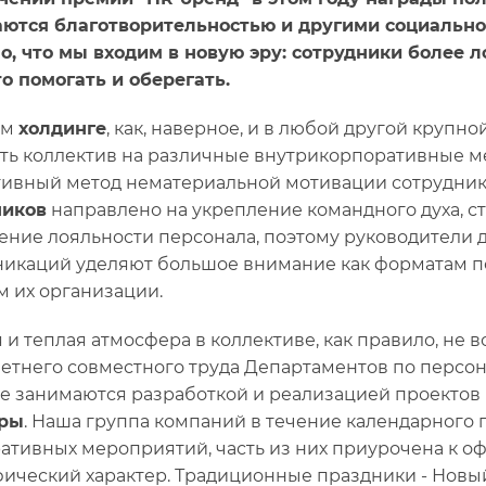
ются благотворительностью и другими социальн
о, что мы входим в новую эру: сотрудники более 
о помогать и оберегать.
ем
холдинге
, как, наверное, и в любой другой крупн
ть коллектив на различные внутрикорпоративные м
ивный метод нематериальной мотивации сотрудни
ников
направлено на укрепление командного духа, с
ние лояльности персонала, поэтому руководители 
икаций уделяют большое внимание как форматам по
м их организации.
 и теплая атмосфера в коллективе, как правило, не в
етнего совместного труда Департаментов по персон
е занимаются разработкой и реализацией проектов
уры
. Наша группа компаний в течение календарного 
ативных мероприятий, часть из них приурочена к о
ический характер. Традиционные праздники - Новый 