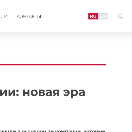
RU
EN
СТИ
КОНТАКТЫ
и: новая эра
лучили в основном те компании, которые