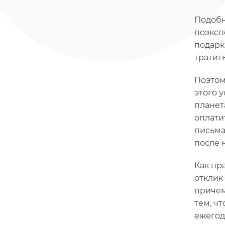
Подобн
поэксп
подарк
тратит
Поэтом
этого 
планет
оплати
письма
после 
Как пр
отклик
причем
тем, чт
ежегод