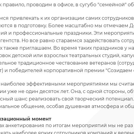
ак правило, проводим в офисе, в сугубо "семейной" о
мся привлекать к их организации самих сотруднико
ются в подготовку. Более масштабно мы отмечаем Д
ий и профессиональные праздники. Эти мероприят
агентств. Но все равно стараемся задействовать сотр
х также приглашаем. Во время таких праздников у н
овок детской или взрослых театральных студий, капу
ельное традиционное чествование ветеранов (сотрудни
ет) и победителей корпоративной премии "Созидаем 
, наиболее эффективными мероприятиями мы считаем
и уже не один десяток лет. Она, с одной стороны, об
сный шанс реализовать свой творческий потенциал.
альное общение, особая душевная атмосфера и общ
изационный момент
ах анкетирования по итогам мероприятий мы не ра
кать наиболее ярких сотрудников компаний к веден