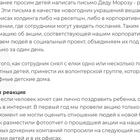
анее просим детей написать письмо Деду Морозу - ра
. Эти письма в качестве новогодних украшений веша
фисах холдинга либо на ресепшн, либо в корпоратив
нии, где сотрудники могут увидеть послания. Таки
ацию об акции, соответствующей нашим корпоратив
аем людей в социальный проект, объединяем их под
ьно за один день.
того, как сотрудник снял с елки одно или несколько
тных детей, принести их волонтерской группе, котор
ные детские дома.
я реакция
, если человек хочет сам лично поздравить ребенка,
ь в интернат. В первый год мы провели акцию только
 момент не могли оценить отношение людей к новой
ак разместили фотоотчет о прошедшей акции на наш
ных дочерних компаний попросили на следующий нов
ми детей и в их офисах.