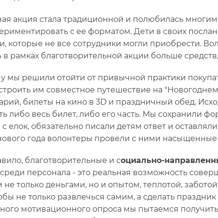
ая акция стала традиционной и полюбилась многим.
ериментировать с ее форматом. Дети в своих посла
и, которые не все сотрудники могли приобрести. Во
ь в рамках благотворительной акции больше средств
у мы решили отойти от привычной практики покупат
устроить им совместное путешествие на "Новогоднем 
арий, билеты на кино в 3D и праздничный обед. Исхо
ть либо весь билет, либо его часть. Мы сохранили ф
 с елок, обязательно писали детям ответ и оставлял
нового года волонтеры провели с ними насыщенные
авило, благотворительные и с
оциально-направленн
 среди персонала - это реальная возможность соверш
 не только деньгами, но и опытом, теплотой, забото
обы не только развлечься самим, а сделать праздник д
ного мотивационного опроса мы пытаемся получить 