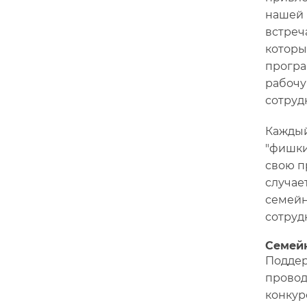
нашей 
встреч
которы
програ
рабочу
сотруд
Каждый
"фишки
свою п
случае
семейн
сотруд
Семей
Поддер
провод
конкур