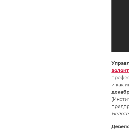
Управ
волонт
профес
и как 
декабря
(Инсти
предпр
Белоте
Девело