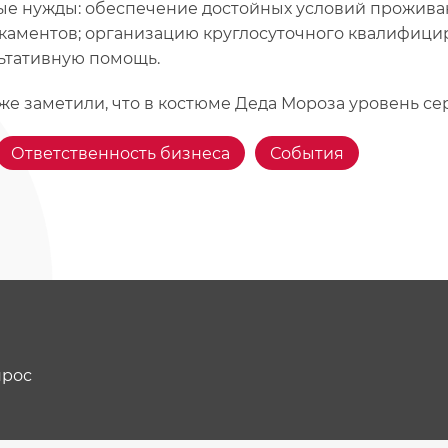
ые нужды: обеспечение достойных условий проживан
каментов; организацию круглосуточного квалифици
ьтативную помощь.
же заметили, что в костюме Деда Мороза уровень се
Ответственность бизнеса
События
прос