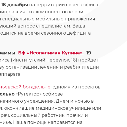
)
18 декабря
на территории своего офиса.
иниц различных компонентов крови.
ны специальные мобильные приложения
есующий вопрос специалистам. Ваша
ходится на время сезонного дефицита
ограммы
Бф «Неопалимая Купина».
19
иса (Институтский переулок, 16) пройдет
ьзу организации лечения и реабилитации
ппарата.
ньевской богадельне
, одному из проектов
тельно
«Рутектор» собирает
значимого учреждения. Днем и ночью в
я, окончившие медицинское училище или
врач, социальный работник, прачки и
нике. Наша помощь направится на