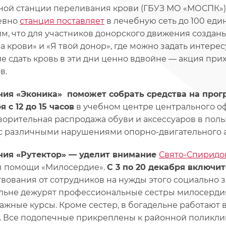
ной станции переливания крови (ГБУЗ МО «МОСПК»
евно
станция поставляет
в лечебную сеть до 100 ед
м, что для участников донорского движения созда
а крови» и «Я твой донор», где можно задать интер
е сдать кровь в эти дни ценно вдвойне — акция при
ов.
ния «Эконика» поможет собрать средства на пр
 с 12 до 15 часов
в учебном центре центрального оф
ворительная распродажа обуви и аксессуаров в пол
с различными нарушениями опорно-двигательного а
ия «Рутектор» — уделит внимание
Свято-Спиридо
 помощи «Милосердие».
С 3 по 20 декабря включи
вования от сотрудников на нужды этого социально 
льне дежурят профессиональные сестры милосерди
ажные курсы. Кроме сестер, в богадельне работают 
. Все подопечные прикреплены к районной поликли