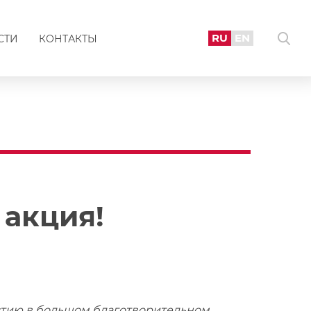
RU
EN
СТИ
КОНТАКТЫ
 акция!
астию в большом благотворительном