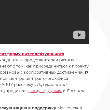
латформу интеллектуального
олдинга — представителей разных
знают о том, как присоединиться к проекту
тором новых корпоративных достижений.
17
бном центре центрального офиса
HARITY расскажут:
Гор Нахапетян
,
 соучредитель
фонда «Друзья»
, и
Евгения
рскую акцию в поддержку
Московской