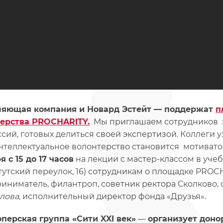
ляющая компания и Новард Эстейт — поддержат
п
ерства PROCHARITY.
Мы приглашаем сотрудников х
сий, готовых делиться своей экспертизой. Коллеги у
интеллектуальное волонтерство становится мотива
 с 15 до 17 часов
на лекции с мастер-классом в уче
тутский переулок, 16) сотрудникам о площадке PROC
иниматель, филантроп, советник ректора Сколково,
лова
, исполнительный директор фонда «Друзья».
перская группа «Сити
XXI век»
—
организует доно