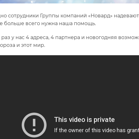
но сотрудники Группы компаний «Новард» надевают
где больше всего нужна наша помощь.
т раз у нас 4 адреса, 4 партнера и новогодняя возм
ороза и этот мир.