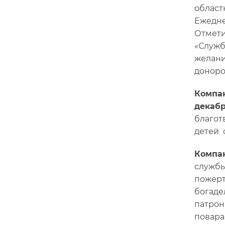
област
Ежедн
Отмети
«Служб
желани
донор
Компа
декабря
благот
детей 
Компан
службы
пожерт
богаде
патрон
повара