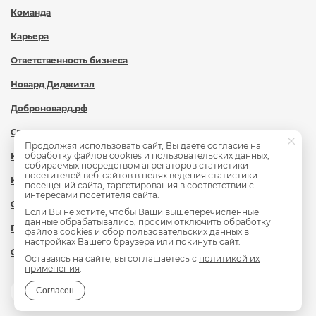
Команда
Карьера
Ответственность бизнеса
Новард Диджитал
Доброновард.рф
Статьи
Продолжая использовать сайт, Вы даете согласие на
обработку файлов cookies и пользовательских данных,
Новости
собираемых посредством агрегаторов статистики
посетителей веб-сайтов в целях ведения статистики
Контакты
посещений сайта, таргетирования в соответствии с
интересами посетителя сайта.
Охрана труда
Если Вы не хотите, чтобы Ваши вышеперечисленные
данные обрабатывались, просим отключить обработку
Политика обработки персональных данных
файлов cookies и сбор пользовательских данных в
настройках Вашего браузера или покинуть сайт.
Сведения об образовательной организации
Оставаясь на сайте, вы соглашаетесь с
политикой их
применения
.
Согласен