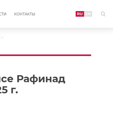
RU
EN
СТИ
КОНТАКТЫ
г.
исе Рафинад
5 г.