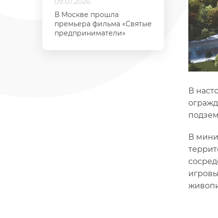
09.07.2026
В Москве прошла
премьера фильма «Святые
предприниматели»
В наст
огражд
подзем
В мини
террит
сосред
игровы
живопи