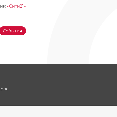
ик:
«Сити21»
События
прос