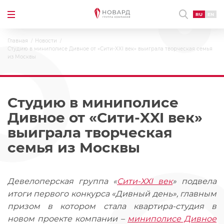
RU
EN
Главная
Новости
Студию в миниполисе Дивное от «Сити-XXI век» выиграла творческая семья
из Москвы
Студию в миниполисе
Дивное от «Сити-XXI век»
выиграла творческая
семья из Москвы
Девелоперская группа «
Сити-XXI век
» подвела
итоги первого конкурса «Дивный день», главным
призом в котором стала квартира-студия в
новом проекте компании –
миниполисе Дивное