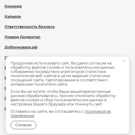
Команда
Карьера
Ответственность бизнеса
Новард Диджитал
Доброновард.рф
Статьи
Продолжая использовать сайт, Вы даете согласие на
обработку файлов cookies и пользовательских данных,
Новости
собираемых посредством агрегаторов статистики
посетителей веб-сайтов в целях ведения статистики
Контакты
посещений сайта, таргетирования в соответствии с
интересами посетителя сайта.
Охрана труда
Если Вы не хотите, чтобы Ваши вышеперечисленные
данные обрабатывались, просим отключить обработку
Политика обработки персональных данных
файлов cookies и сбор пользовательских данных в
настройках Вашего браузера или покинуть сайт.
Сведения об образовательной организации
Оставаясь на сайте, вы соглашаетесь с
политикой их
применения
.
Согласен