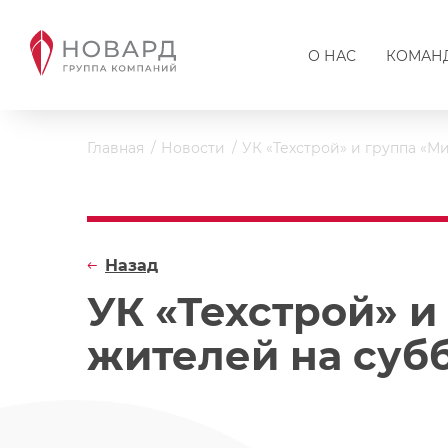
О НАС
КОМАН
Главная
Новости
УК «Техстрой» и группа «М
Назад
УК «Техстрой» 
жителей на суб