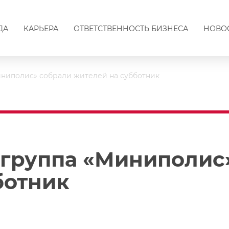
ДА
КАРЬЕРА
ОТВЕТСТВЕННОСТЬ БИЗНЕСА
НОВО
иниполис» собрали жителей на субботник
и группа «Миниполис
ботник