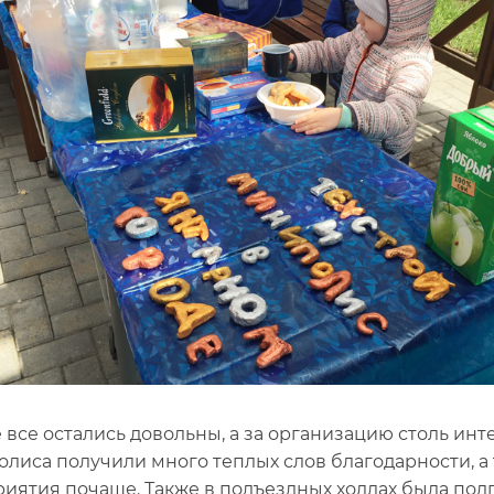
е все остались довольны, а за организацию столь инт
лиса получили много теплых слов благодарности, 
иятия почаще. Также в подъездных холлах была под