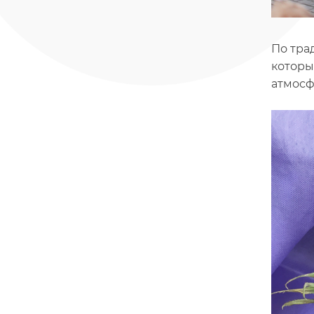
По тра
которы
атмосф