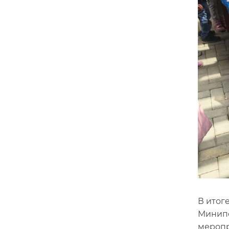
В итог
Минипо
меропр