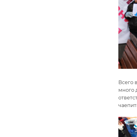
Всего 
много 
ответс
чаепит