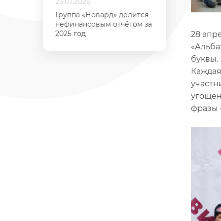
23.07.2026
Группа «Новард» делится
нефинансовым отчётом за
2025 год
28 апр
«Альба
буквы.
Каждая
участн
угощен
фразы 