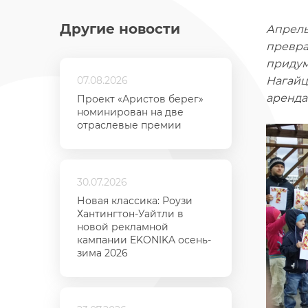
Другие новости
Апрель
превра
придум
07.08.2026
Нагайц
аренда
Проект «Аристов берег»
номинирован на две
отраслевые премии
30.07.2026
Новая классика: Роузи
Хантингтон-Уайтли в
новой рекламной
кампании EKONIKA осень-
зима 2026