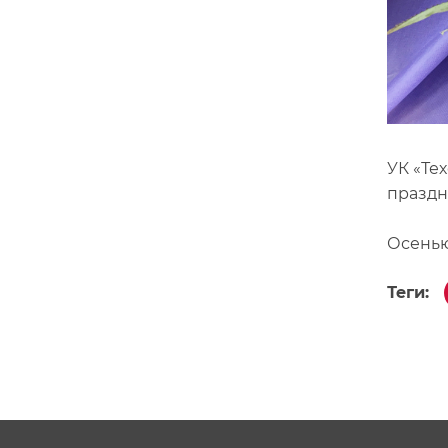
УК «Те
праздн
Осенью
Теги: