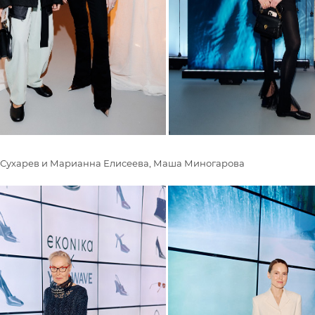
 Сухарев и Марианна Елисеева, Маша Миногарова