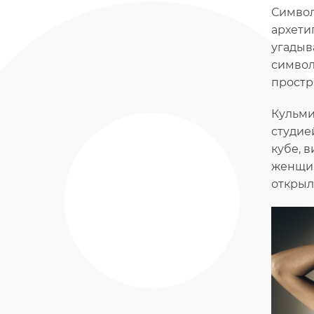
Символ
архети
угадыв
символ
простр
Кульми
студие
кубе, 
женщин
открыл