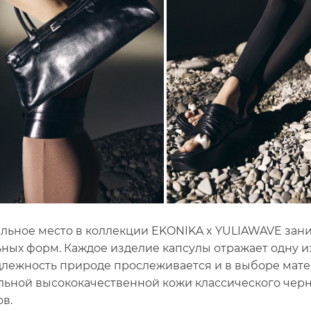
льное место в коллекции EKONIKA x YULIAWAVE зани
ьных форм. Каждое изделие капсулы отражает одну и
лежность природе прослеживается и в выборе мате
льной высококачественной кожи классического чер
ов.