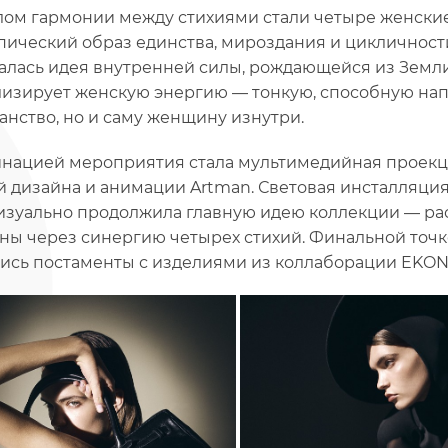
ом гармонии между стихиями стали четыре женские
пический образ единства, мироздания и цикличности
алась идея внутренней силы, рождающейся из Земли.
изирует женскую энергию — тонкую, способную нап
анство, но и саму женщину изнутри.
нацией мероприятия стала мультимедийная проекци
й дизайна и анимации Artman. Световая инсталляци
визуально продолжила главную идею коллекции — р
ы через синергию четырех стихий. Финальной точко
ись постаменты с изделиями из коллаборации EKON