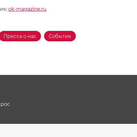
ик:
ok-magazine.ru
Пресса о нас
События
прос