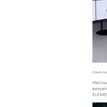
Ольга С
Местом
визуал
ELEME