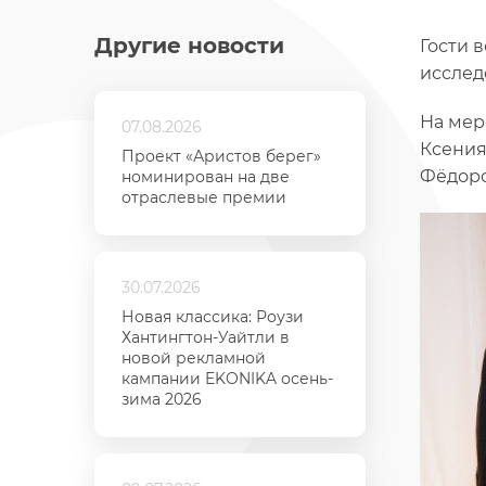
Другие новости
Гости 
иссле
На мер
07.08.2026
Ксения
Проект «Аристов берег»
Фёдоро
номинирован на две
отраслевые премии
30.07.2026
Новая классика: Роузи
Хантингтон-Уайтли в
новой рекламной
кампании EKONIKA осень-
зима 2026