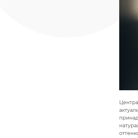
Центра
актуал
принад
натура
оттенк