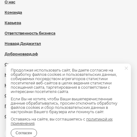
О нас
Команда
Карьера
Ответственность бизнеса
Новард Диджитал
Доброновард.рф
Статьи
Продолжая использовать сайт, Вы даете согласие на
обработку файлов cookies и пользовательских данных,
Новости
собираемых посредством агрегаторов статистики
посетителей веб-сайтов в целях ведения статистики
Контакты
посещений сайта, таргетирования в соответствии с
интересами посетителя сайта.
Охрана труда
Если Вы не хотите, чтобы Ваши вышеперечисленные
данные обрабатывались, просим отключить обработку
Политика обработки персональных данных
файлов cookies и сбор пользовательских данных в
настройках Вашего браузера или покинуть сайт.
Сведения об образовательной организации
Оставаясь на сайте, вы соглашаетесь с
политикой их
применения
.
Согласен