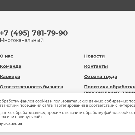
+7 (495) 781-79-90
Многоканальный
О нас
Новости
Команда
Контакты
Карьера
Охрана труда
Ответственность бизнеса
Политика обработк
персональных данн
Новард Диджитал
 обработку файлов cookies и пользовательских данных, собираемых по
Сведения об
статистики посещений сайта, таргетирования в соответствии с интерес
Доброновард.рф
образовательной
анные обрабатывались, просим отключить обработку файлов cookies 
организации
ра или покинуть сайт.
Статьи
 применения
.