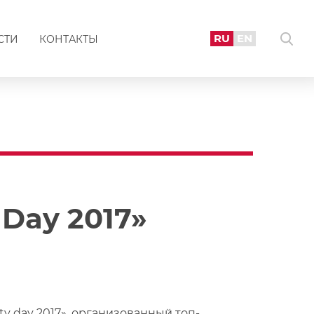
RU
EN
СТИ
КОНТАКТЫ
 Day 2017»
y day 2017», организованный топ-