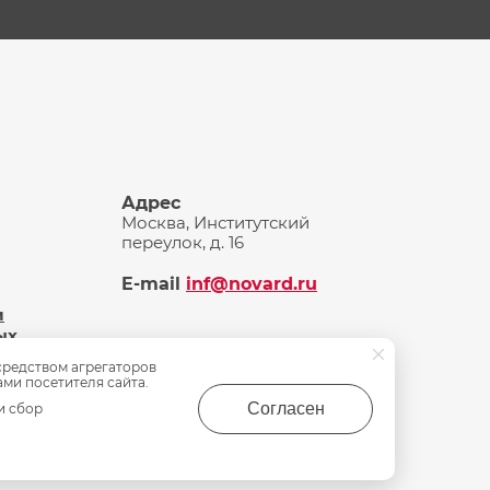
Адрес
Москва, Институтский
переулок, д. 16
E-mail
inf@novard.ru
и
ых
средством агрегаторов
ами посетителя сайта.
Согласен
и сбор