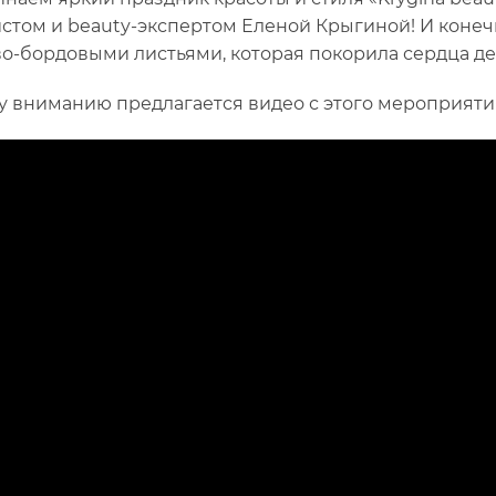
стом и beauty-экспертом Еленой Крыгиной! И коне
во-бордовыми листьями, которая покорила сердца д
 вниманию предлагается видео с этого мероприяти