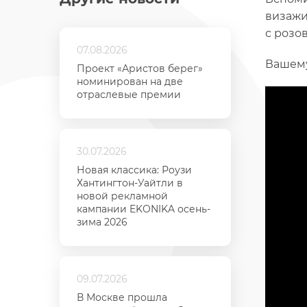
визажи
с розо
07.08.2026
Вашему
Проект «Аристов берег»
номинирован на две
отраслевые премии
30.07.2026
Новая классика: Роузи
Хантингтон-Уайтли в
новой рекламной
кампании EKONIKA осень-
зима 2026
09.07.2026
В Москве прошла