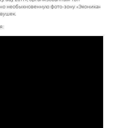
чно необыкновенную фото-зону «Эконика»
евушек.
я: