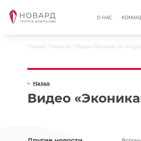
О НАС
КОМАН
Главная
Новости
Видео «Эконика» на «Krygin
Назад
Видео «Эконика»
Другие новости
Вспоми