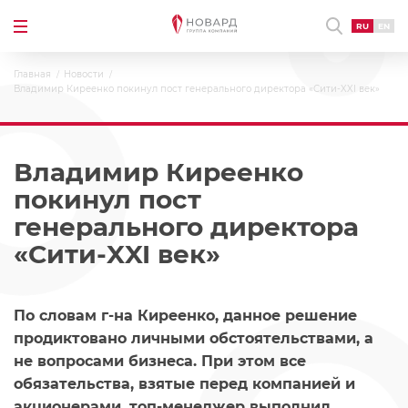
RU
EN
Главная
Новости
Владимир Киреенко покинул пост генерального директора «Сити-XXI век»
Владимир Киреенко
покинул пост
генерального директора
«Сити-XXI век»
По словам г-на Киреенко, данное решение
продиктовано личными обстоятельствами, а
не вопросами бизнеса. При этом все
обязательства, взятые перед компанией и
акционерами, топ-менеджер выполнил.