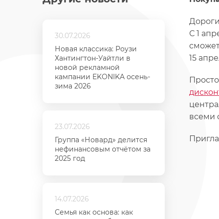
Дороги
С 1 ап
30.07.2026
сможет
Новая классика: Роузи
15 апр
Хантингтон-Уайтли в
новой рекламной
кампании EKONIKA осень-
Просто
зима 2026
дискон
центра
всеми 
23.07.2026
Пригла
Группа «Новард» делится
нефинансовым отчётом за
2025 год
14.07.2026
Семья как основа: как