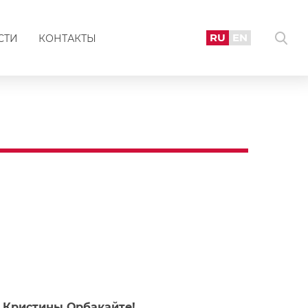
RU
EN
СТИ
КОНТАКТЫ
 Кристины Орбакайте!