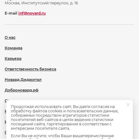
Москва, Институтский переулок, д. 16
E-mail
inf@novard.ru
О нас
Команда
Карьера
Ответственность бизнеса
Новард Диджитал
Доброновард.рф
Статьи
Продолжая использовать сайт, Вы даете согласие на
обработку файлов cookies и пользовательских данных,
Новости
собираемых посредством агрегаторов статистики
посетителей веб-сайтов в целях ведения статистики
Контакты
посещений сайта, таргетирования в соответствии с
интересами посетителя сайта.
Охрана труда
Если Вы не хотите, чтобы Ваши вышеперечисленные