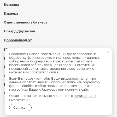
Команда
Карьера
Ответственность бизнеса
Новард Диджитал
Доброновард.рф
Статьи
Продолжая использовать сайт, Вы даете согласие на
обработку файлов cookies и пользовательских данных,
Новости
собираемых посредством агрегаторов статистики
посетителей веб-сайтов в целях ведения статистики
Контакты
посещений сайта, таргетирования в соответствии с
интересами посетителя сайта.
Охрана труда
Если Вы не хотите, чтобы Ваши вышеперечисленные
данные обрабатывались, просим отключить обработку
Политика обработки персональных данных
файлов cookies и сбор пользовательских данных в
настройках Вашего браузера или покинуть сайт.
Сведения об образовательной организации
Оставаясь на сайте, вы соглашаетесь с
политикой их
применения
.
Согласен