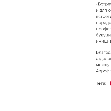
«Встре
и для 
встрет
порядо
профес
будуще
инициа
Благод
отдело
междун
Аэрофл
Теги: