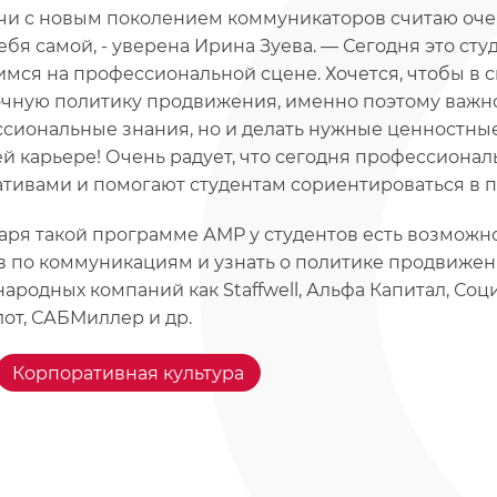
чи с новым поколением коммуникаторов считаю очен
себя самой, - уверена Ирина Зуева. — Сегодня это сту
имся на профессиональной сцене. Хочется, чтобы в 
чную политику продвижения, именно поэтому важно
сиональные знания, но и делать нужные ценностные
й карьере! Очень радует, что сегодня профессиона
тивами и помогают студентам сориентироваться в 
аря такой программе АМР у студентов есть возможн
в по коммуникациям и узнать о политике продвижен
ародных компаний как Staffwell, Альфа Капитал, Соци
от, САБМиллер и др.
Корпоративная культура