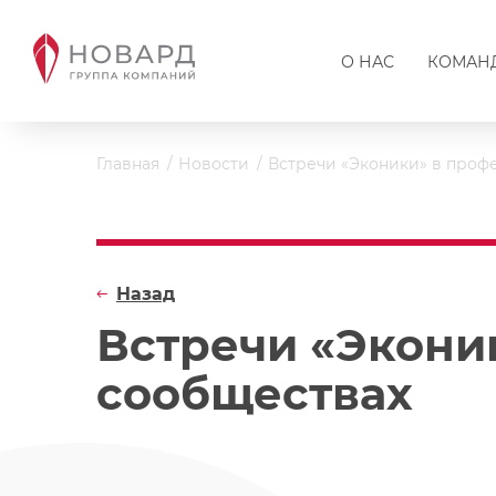
О НАС
КОМАН
Главная
Новости
Встречи «Эконики» в проф
Назад
Встречи «Экони
сообществах