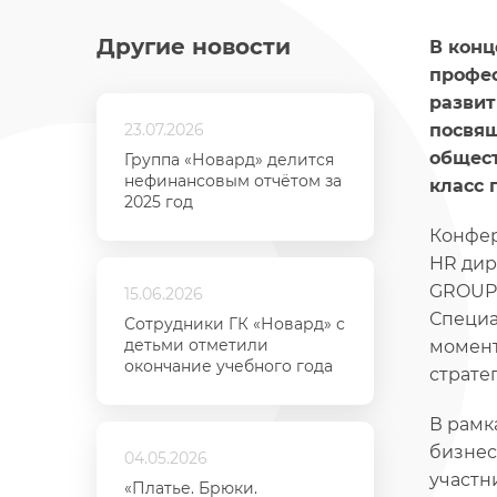
Другие новости
В конц
профес
развит
23.07.2026
посвящ
общест
Группа «Новард» делится
нефинансовым отчётом за
класс 
2025 год
Конфер
HR дир
GROUP,
15.06.2026
Специа
Сотрудники ГК «Новард» с
детьми отметили
момент
окончание учебного года
страте
В рамк
бизнес
04.05.2026
участн
«Платье. Брюки.