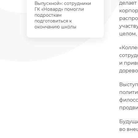
делает
Выпускной»: сотрудники
ГК «Новард» помогли
корпор
подросткам
распро
подготовиться к
участв
окончанию школы
целом,
«Колле
сотруд
и прив
дорево
Высту
полити
филосо
продви
Будущи
во вне