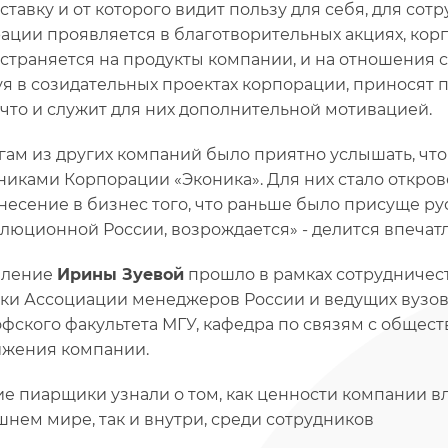
 ставку и от которого видит пользу для себя, для сот
ации проявляется в благотворительных акциях, корп
страняется на продукты компании, и на отношения 
уя в созидательных проектах корпорации, приносят по
 что и служит для них дополнительной мотивацией.
гам из других компаний было приятно услышать, что
никами Корпорации «Эконика». Для них стало откро
несение в бизнес того, что раньше было присуще 
люционной России, возрождается» - делится впечат
пление
Ирины Зуевой
прошло в рамках сотрудничес
ки Ассоциации менеджеров России и ведущих вузов 
фского факультета МГУ, кафедра по связям с общест
жения компании.
е пиарщики узнали о том, как ценности компании в
шнем мире, так и внутри, среди сотрудников