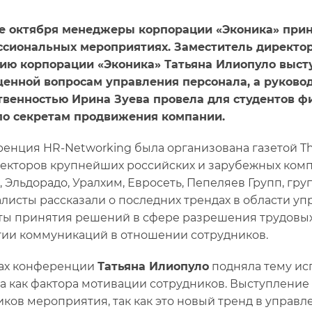
е октября менеджеры корпорации «Эконика» прин
сиональных мероприятиях. Заместитель директор
ию корпорации «Эконика» Татьяна Илиопуло выст
енной вопросам управления персонала, а руково
венностью Ирина Зуева провела для студентов ф
по секретам продвижения компании.
енция HR-Networking была организована газетой T
екторов крупнейших российских и зарубежных компани
 Эльдорадо, Уралхим, Евросеть, Пепеляев Групп, гру
листы рассказали о последних трендах в области у
ы принятия решений в сфере разрешения трудовых 
гии коммуникаций в отношении сотрудников.
ах конференции
Татьяна Илиопуло
подняла тему ис
а как фактора мотивации сотрудников. Выступление
иков мероприятия, так как это новый тренд в управ