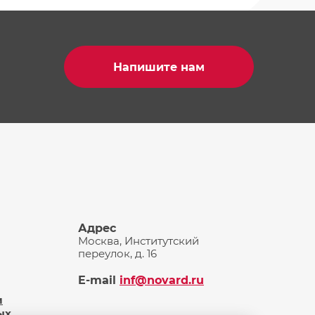
Напишите нам
Адрес
Москва, Институтский
переулок, д. 16
E-mail
inf@novard.ru
и
ых