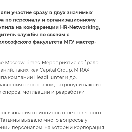
яли участие сразу в двух значимых
а по персоналу и организационному
упила на конференции HR-Networking,
дитель службы по связям с
илософского факультета МГУ мастер-
he Moscow Times. Мероприятие собрало
й, таких, как Capital Group, MIRAX
ппа компаний HeadHunter и др.
правления персоналом, затронули важные
споров, мотивации и разработки
пользования принципов ответственного
 Татьяны вызвало много вопросов у
лении персоналом, на который корпорация