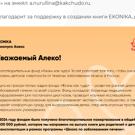
 на эмейл: a.nurullina@kakchudo.ru.
лагодарит за поддержку в создании книги EKONIKA,