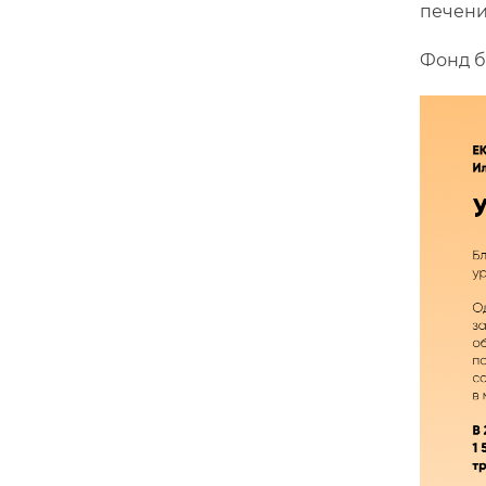
печени»
Фонд б