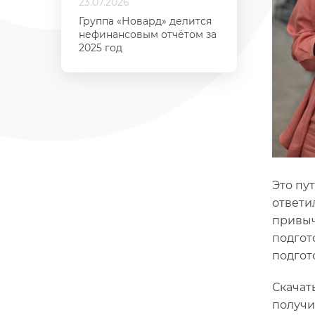
23.07.2026
Группа «Новард» делится
нефинансовым отчётом за
2025 год
Это пу
ответи
привыч
подгот
подгот
Скачат
получи