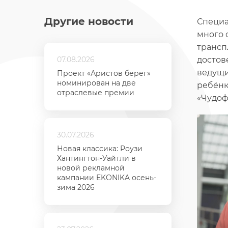
Другие новости
Специа
много 
трансп
07.08.2026
достов
ведущи
Проект «Аристов берег»
номинирован на две
ребёнк
отраслевые премии
«Чудоф
30.07.2026
Новая классика: Роузи
Хантингтон-Уайтли в
новой рекламной
кампании EKONIKA осень-
зима 2026