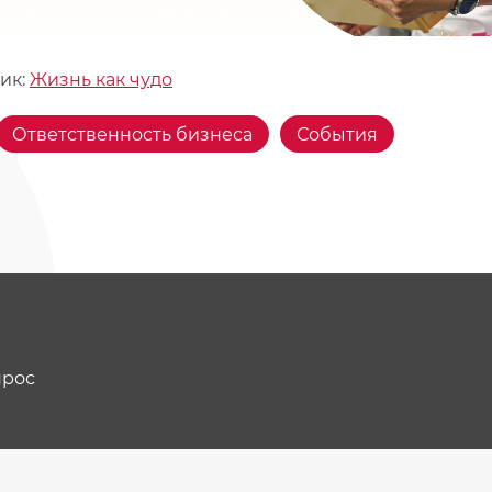
ик:
Жизнь как чудо
Ответственность бизнеса
События
прос