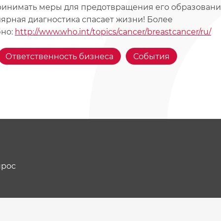
инимать меры для предотвращения его образования
лярная диагностика спасает жизни! Более
но:
http://www.who.int/topics/cancer/breastcancer/ru/
Ответственность бизнеса
События
прос