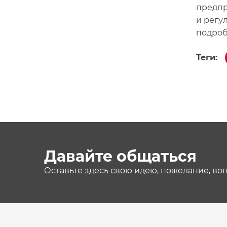
предпр
и регу
подроб
Теги:
Давайте общаться
Оставьте здесь свою идею, пожелание, во