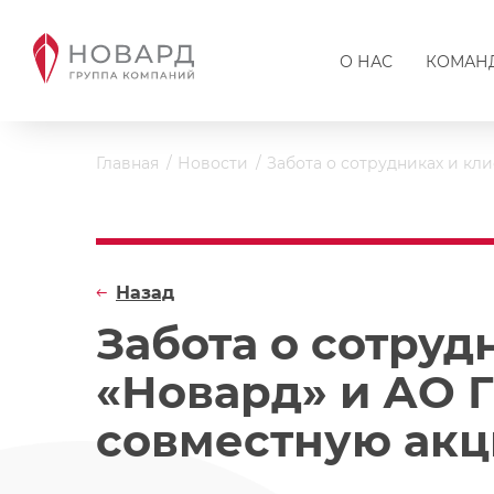
О НАС
КОМАН
Главная
Новости
Забота о сотрудниках и кл
Назад
Забота о сотруд
«Новард» и АО 
совместную ак