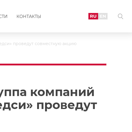
RU
EN
СТИ
КОНТАКТЫ
Медси» проведут совместную акцию
руппа компаний
едси» проведут