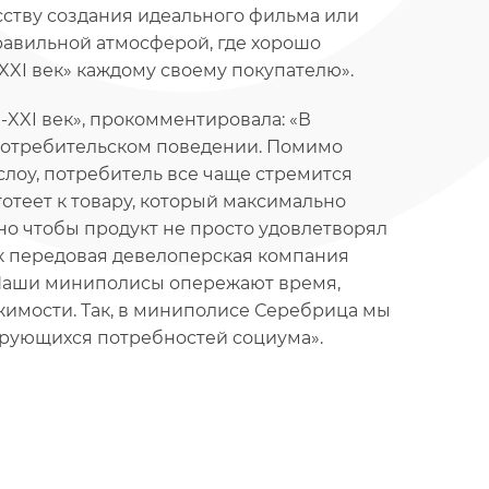
усству создания идеального фильма или
правильной атмосферой, где хорошо
ти-XXI век» каждому своему покупателю».
и-XXI век», прокомментировала: «В
потребительском поведении. Помимо
лоу, потребитель все чаще стремится
отеет к товару, который максимально
жно чтобы продукт не просто удовлетворял
ак передовая девелоперская компания
. Наши миниполисы опережают время,
имости. Так, в миниполисе Серебрица мы
рующихся потребностей социума».