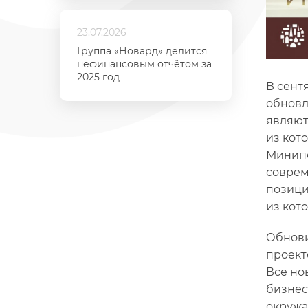
23.07.2026
Группа «Новард» делится
нефинансовым отчётом за
2025 год
В сент
обновл
являют
из кот
Минипо
соврем
позици
из кот
Обнови
проект
Все но
бизнес
окружа