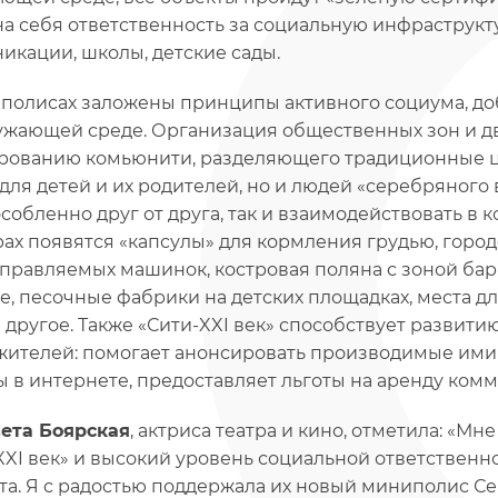
на себя ответственность за социальную инфраструкту
икации, школы, детские сады.
полисах заложены принципы активного социума, доб
ужающей среде. Организация общественных зон и д
ованию комьюнити, разделяющего традиционные цен
 для детей и их родителей, но и людей «серебряного 
особленно друг от друга, так и взаимодействовать в
рах появятся «капсулы» для кормления грудью, горо
правляемых машинок, костровая поляна с зоной бар
е, песочные фабрики на детских площадках, места д
 другое. Также «Сити-XXI век» способствует разви
жителей: помогает анонсировать производимые ими 
 в интернете, предоставляет льготы на аренду ко
ета Боярская
, актриса театра и кино, отметила: «М
XXI век» и высокий уровень социальной ответственн
та. Я с радостью поддержала их новый миниполис Сере