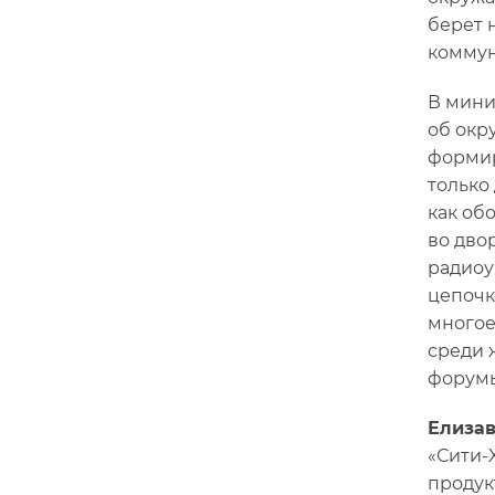
берет 
коммун
В мини
об окр
формир
только
как об
во дво
радиоу
цепочк
многое
среди 
форумы
Елизав
«Сити-
продук