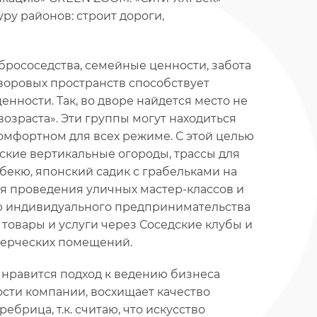
ру районов: строит дороги,
рососедства, семейные ценности, забота
воровых пространств способствует
ности. Так, во дворе найдется место не
возраста». Эти группы могут находиться
 комфортном для всех режиме. С этой целью
дские вертикальные огороды, трассы для
бекю, японский садик с грабельками на
ля проведения уличных мастер-классов и
тию индивидуального предпринимательства
товары и услуги через Соседские клубы и
ммерческих помещений.
не нравится подход к ведению бизнеса
ости компании, восхищает качество
брица, т.к. считаю, что искусство