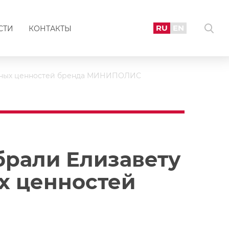
RU
EN
СТИ
КОНТАКТЫ
ионных ценностей бренда МИНИПОЛИС
брали Елизавету
х ценностей