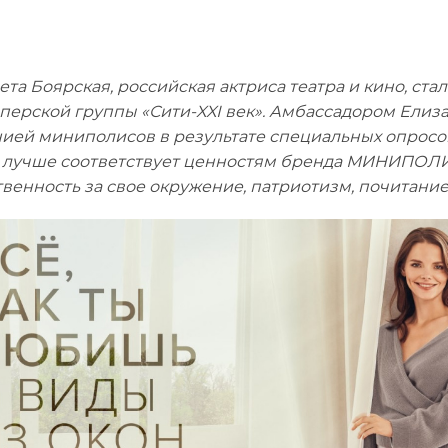
ета Боярская, российская актриса театра и кино, 
перской группы «Сити-XXI век». Амбассадором Елиз
ией миниполисов в результате специальных опросов
 лучше соответствует ценностям бренда МИНИПОЛИС
твенность за свое окружение, патриотизм, почитани