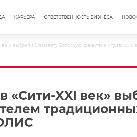
ДА
КАРЬЕРА
ОТВЕТСТВЕННОСТЬ БИЗНЕСА
НОВО
XI век» выбрали Елизавету Боярскую хранителем традиц
в «Сити-XXI век» вы
телем традиционны
ОЛИС