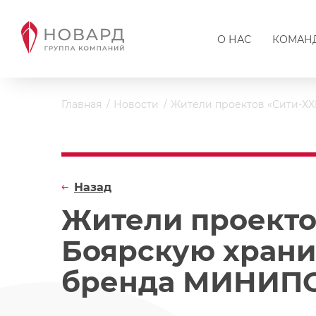
О НАС
КОМАН
Главная
Новости
Жители проектов «Сити-X
Назад
Жители проекто
Боярскую храни
бренда МИНИП