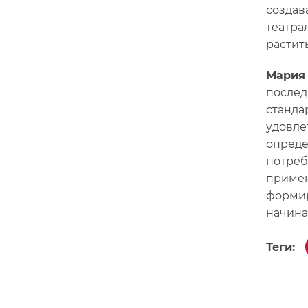
создав
театра
растить
Мария 
послед
станда
удовле
опреде
потреб
примен
формир
начина
Теги: