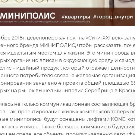
ябре 2018г. девелоперская группа «Сити-XXI век» 
енного бренда МИНИПОЛИС, чтобы рассказать, поче
ся идеальным местом для жизни. Это мини-города 
орых органично вписан в окружающую среду и самод
лис – идейный продукт, который отражает ценностн
енного потребителя связана желаемая организация 
онирования заявлено 4 проекта общей площадью 687
орых на рынок вышел миниполис Серебрица в Красн
лась не только коммуникационная составляющая бре
ов. Так, проектирование жилых комплексов теперь 
вые миниполисы будут оснащены лифтами KONE, ко
-класса и выше. Также большое внимание в будущих 
ющей среде, все объекты пройдут «зеленую сертиф