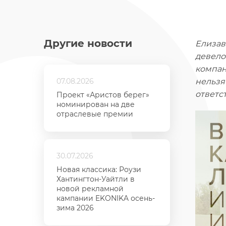
Другие новости
Елизав
девело
компан
07.08.2026
нельзя
ответс
Проект «Аристов берег»
номинирован на две
отраслевые премии
30.07.2026
Новая классика: Роузи
Хантингтон-Уайтли в
новой рекламной
кампании EKONIKA осень-
зима 2026