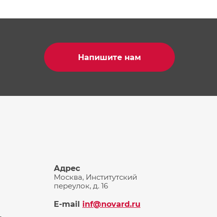
Напишите нам
Адрес
Москва, Институтский
переулок, д. 16
E-mail
inf@novard.ru