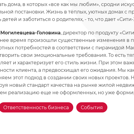
ать дома, в которых «все как мы любим», сродни иск
льной постановки. Жизнь в тёплых, уютных домах с 
 детей и заботиться о родителях, - то, что дает «Си
Могилевцева-Головина
, директор по продукту «Сит
нее время произошли существенные изменения в 
ртных потребностей в соответствии с пирамидой Мас
творить свои эмоциональные требования. То есть тяг
ляет и характеризует его стиль жизни. При этом ва
ности клиента, а предвосхищал его ожидания. Мы к
яем этот подход в создании своих новых проектов
уя новый стандарт качества на рынке жилой недвиж
ем реализацию еще не оформленных, но уже форми
Ответственность бизнеса
События